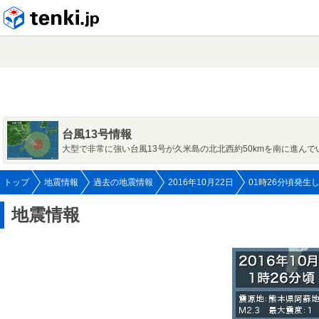
tenki.jp
台風13号情報
大型で非常に強い台風13号が久米島の北北西約50kmを南に進んで
トップ
地震情報
過去の地震情報
2016年10月22日
01時26分頃発生
地震情報