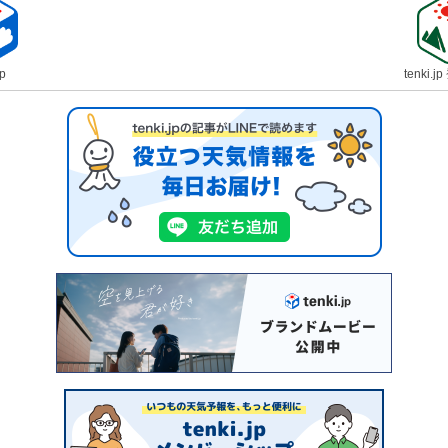
jp
tenki.