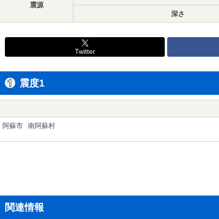
震源
深さ
Twitter
震度1
阿蘇市
南阿蘇村
関連情報