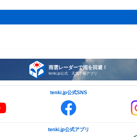
雨雲レーダーで雨を回避！
tenki.jp公式 天気予報アプリ
tenki.jp公式SNS
tenki.jp公式アプリ