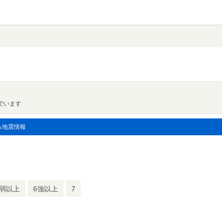
でいます
る地震情報
6弱以上
6強以上
7