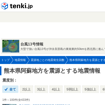
tenki.jp
台風13号情報
大型で強い台風13号が沖永良部島の東南東約50kmを西北西に進ん
トップ
地震情報
震源地ごとの地震発生回数
熊本県阿蘇地方を震源とす
熊本県阿蘇地方を震源とする地震情報
震度別：
全て
2以上
3以上
4以上
5弱以上
5強以上
1件～100件(全433件)