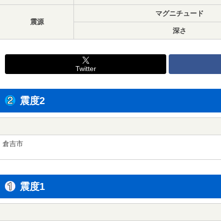
マグニチュード
震源
深さ
Twitter
震度2
倉吉市
震度1