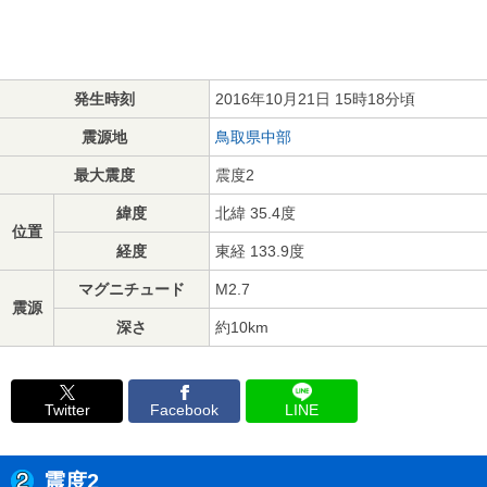
発生時刻
2016年10月21日 15時18分頃
震源地
鳥取県中部
最大震度
震度2
緯度
北緯 35.4度
位置
経度
東経 133.9度
マグニチュード
M2.7
震源
深さ
約10km
Twitter
Facebook
LINE
震度2