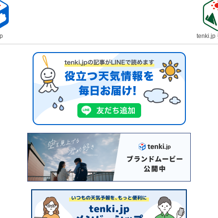
jp
tenki.