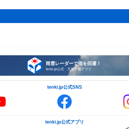
雨雲レーダーで雨を回避！
tenki.jp公式 天気予報アプリ
tenki.jp公式SNS
tenki.jp公式アプリ