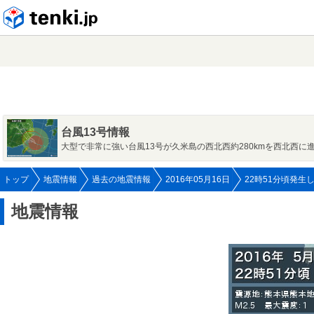
tenki.jp
台風13号情報
大型で非常に強い台風13号が久米島の西北西約280kmを西北西に
トップ
地震情報
過去の地震情報
2016年05月16日
22時51分頃発生
地震情報