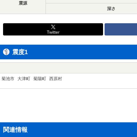
震源
深さ
Twitter
震度1
菊池市
大津町
菊陽町
西原村
関連情報