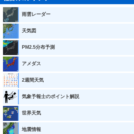
雨雲レーダー
天気図
PM2.5分布予測
アメダス
2週間天気
気象予報士のポイント解説
世界天気
地震情報