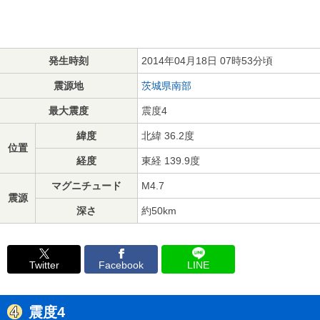
発生時刻
2014年04月18日 07時53分頃
震源地
茨城県南部
最大震度
震度4
緯度
北緯 36.2度
位置
経度
東経 139.9度
マグニチュード
M4.7
震源
深さ
約50km
Twitter
Facebook
LINE
震度4