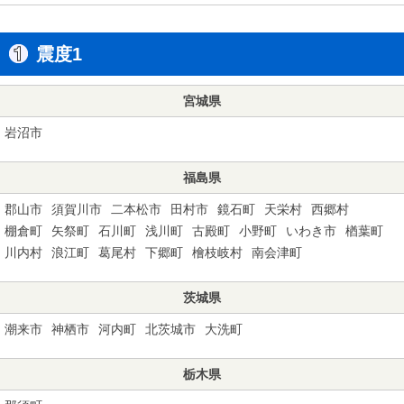
震度1
宮城県
岩沼市
福島県
郡山市
須賀川市
二本松市
田村市
鏡石町
天栄村
西郷村
棚倉町
矢祭町
石川町
浅川町
古殿町
小野町
いわき市
楢葉町
川内村
浪江町
葛尾村
下郷町
檜枝岐村
南会津町
茨城県
潮来市
神栖市
河内町
北茨城市
大洗町
栃木県