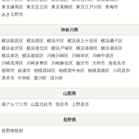
東京練馬区
東京足立区
東京葛飾区
東京江戸川区
青梅市
あきる野市
神奈川県
横浜鶴見区
横浜西区
横浜中区
横浜保土ケ谷区
横浜磯子区
横浜金沢区
横浜港北区
横浜戸塚区
横浜港南区
横浜瀬谷区
横浜泉区
横浜都筑区
川崎川崎区
川崎幸区
川崎中原区
川崎高津区
川崎多摩区
川崎麻生区
藤沢市
大和市
海老名市
座間市
綾瀬市
相模原緑区
相模原中央区
相模原南区
小田原市
厚木市
中井町
愛川町
清川村
山梨県
南アルプス市
山梨北杜市
笛吹市
上野原市
長野県
長野南牧村