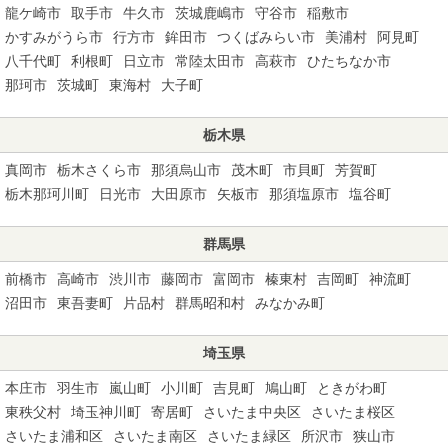
龍ケ崎市
取手市
牛久市
茨城鹿嶋市
守谷市
稲敷市
かすみがうら市
行方市
鉾田市
つくばみらい市
美浦村
阿見町
八千代町
利根町
日立市
常陸太田市
高萩市
ひたちなか市
那珂市
茨城町
東海村
大子町
栃木県
真岡市
栃木さくら市
那須烏山市
茂木町
市貝町
芳賀町
栃木那珂川町
日光市
大田原市
矢板市
那須塩原市
塩谷町
群馬県
前橋市
高崎市
渋川市
藤岡市
富岡市
榛東村
吉岡町
神流町
沼田市
東吾妻町
片品村
群馬昭和村
みなかみ町
埼玉県
本庄市
羽生市
嵐山町
小川町
吉見町
鳩山町
ときがわ町
東秩父村
埼玉神川町
寄居町
さいたま中央区
さいたま桜区
さいたま浦和区
さいたま南区
さいたま緑区
所沢市
狭山市