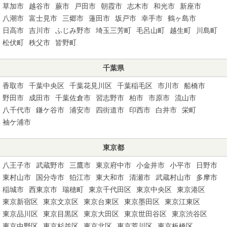
草加市
越谷市
蕨市
戸田市
朝霞市
志木市
和光市
新座市
八潮市
富士見市
三郷市
蓮田市
坂戸市
幸手市
鶴ヶ島市
日高市
吉川市
ふじみ野市
埼玉三芳町
毛呂山町
越生町
川島町
松伏町
秩父市
皆野町
千葉県
香取市
千葉中央区
千葉花見川区
千葉稲毛区
市川市
船橋市
野田市
成田市
千葉佐倉市
習志野市
柏市
市原市
流山市
八千代市
鎌ケ谷市
浦安市
四街道市
印西市
白井市
栄町
袖ケ浦市
東京都
八王子市
武蔵野市
三鷹市
東京府中市
小金井市
小平市
日野市
東村山市
国分寺市
狛江市
東大和市
清瀬市
武蔵村山市
多摩市
稲城市
西東京市
瑞穂町
東京千代田区
東京中央区
東京港区
東京新宿区
東京文京区
東京台東区
東京墨田区
東京江東区
東京品川区
東京目黒区
東京大田区
東京世田谷区
東京渋谷区
東京中野区
東京杉並区
東京北区
東京荒川区
東京板橋区