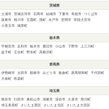
茨城県
土浦市
茨城古河市
石岡市
結城市
下妻市
常総市
つくば市
坂東市
桜川市
五霞町
境町
水戸市
笠間市
常陸大宮市
小美玉市
城里町
栃木県
宇都宮市
足利市
栃木市
鹿沼市
小山市
下野市
上三川町
益子町
壬生町
野木町
高根沢町
群馬県
伊勢崎市
太田市
館林市
みどり市
板倉町
群馬明和町
千代田町
大泉町
邑楽町
埼玉県
熊谷市
行田市
東松山市
鴻巣市
深谷市
久喜市
滑川町
埼玉美里町
さいたま西区
さいたま北区
さいたま大宮区