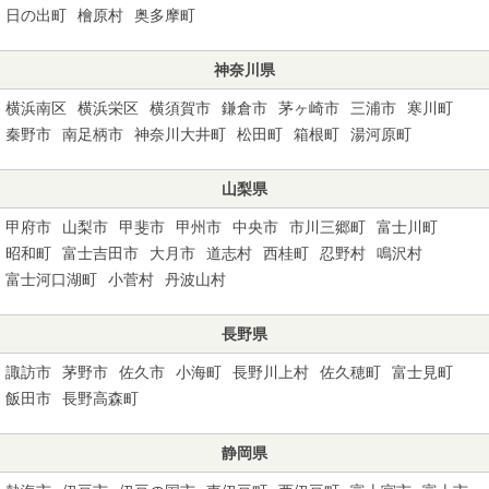
日の出町
檜原村
奥多摩町
神奈川県
横浜南区
横浜栄区
横須賀市
鎌倉市
茅ヶ崎市
三浦市
寒川町
秦野市
南足柄市
神奈川大井町
松田町
箱根町
湯河原町
山梨県
甲府市
山梨市
甲斐市
甲州市
中央市
市川三郷町
富士川町
昭和町
富士吉田市
大月市
道志村
西桂町
忍野村
鳴沢村
富士河口湖町
小菅村
丹波山村
長野県
諏訪市
茅野市
佐久市
小海町
長野川上村
佐久穂町
富士見町
飯田市
長野高森町
静岡県