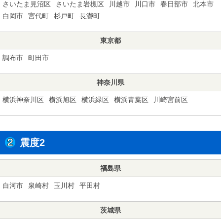
さいたま見沼区
さいたま岩槻区
川越市
川口市
春日部市
北本市
白岡市
宮代町
杉戸町
長瀞町
東京都
調布市
町田市
神奈川県
横浜神奈川区
横浜旭区
横浜緑区
横浜青葉区
川崎宮前区
震度2
福島県
白河市
泉崎村
玉川村
平田村
茨城県