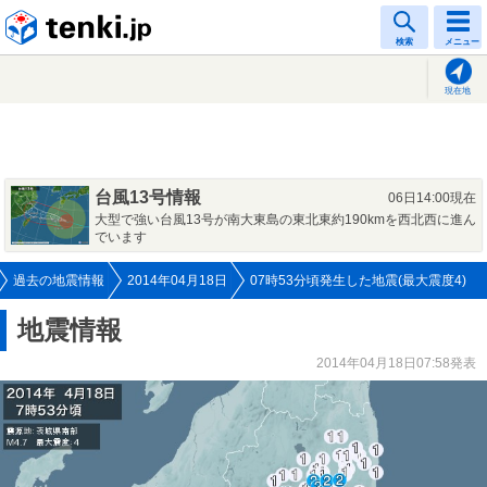
tenki.jp
検索
メニュー
現在地
台風13号情報
06日14:00現在
大型で強い台風13号が南大東島の東北東約190kmを西北西に進ん
でいます
過去の地震情報
2014年04月18日
07時53分頃発生した地震(最大震度4)
地震情報
2014年04月18日07:58発表