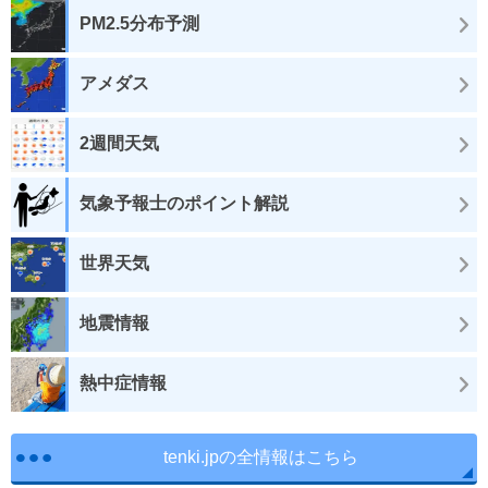
PM2.5分布予測
アメダス
2週間天気
気象予報士のポイント解説
世界天気
地震情報
熱中症情報
tenki.jpの全情報はこちら