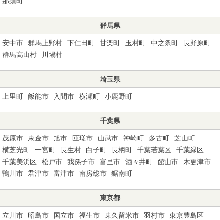
那須町
群馬県
安中市
群馬上野村
下仁田町
甘楽町
玉村町
中之条町
長野原町
群馬高山村
川場村
埼玉県
上里町
飯能市
入間市
横瀬町
小鹿野町
千葉県
茂原市
東金市
旭市
匝瑳市
山武市
神崎町
多古町
芝山町
横芝光町
一宮町
長生村
白子町
長柄町
千葉若葉区
千葉緑区
千葉美浜区
松戸市
我孫子市
富里市
酒々井町
館山市
木更津市
鴨川市
君津市
富津市
南房総市
鋸南町
東京都
立川市
昭島市
国立市
福生市
東久留米市
羽村市
東京豊島区