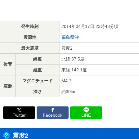
発生時刻
2014年04月17日 23時43分頃
震源地
福島県沖
最大震度
震度2
緯度
北緯 37.5度
位置
経度
東経 142.1度
マグニチュード
M4.7
震源
深さ
約30km
Twitter
Facebook
LINE
震度2