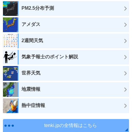
PM2.5分布予測
アメダス
2週間天気
気象予報士のポイント解説
世界天気
地震情報
熱中症情報
tenki.jpの全情報はこちら