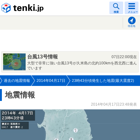
tenki.jp
検索
メニュー
現在地
台風13号情報
07日22:00現在
大型で非常に強い台風13号が久米島の北約100kmを西北西に進ん
でいます
過去の地震情報
2014年04月17日
23時43分頃発生した地震(最大震度2)
地震情報
2014年04月17日23:48発表