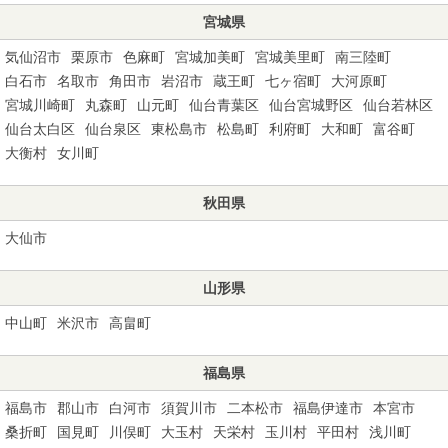
宮城県
気仙沼市
栗原市
色麻町
宮城加美町
宮城美里町
南三陸町
白石市
名取市
角田市
岩沼市
蔵王町
七ヶ宿町
大河原町
宮城川崎町
丸森町
山元町
仙台青葉区
仙台宮城野区
仙台若林区
仙台太白区
仙台泉区
東松島市
松島町
利府町
大和町
富谷町
大衡村
女川町
秋田県
大仙市
山形県
中山町
米沢市
高畠町
福島県
福島市
郡山市
白河市
須賀川市
二本松市
福島伊達市
本宮市
桑折町
国見町
川俣町
大玉村
天栄村
玉川村
平田村
浅川町