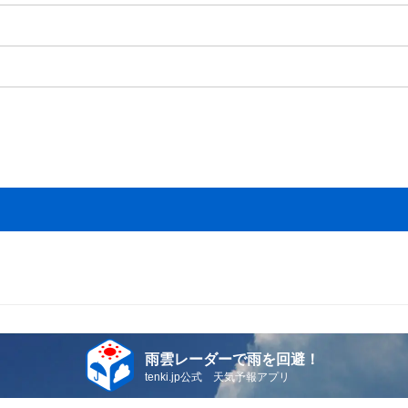
雨雲レーダーで雨を回避！
tenki.jp公式 天気予報アプリ