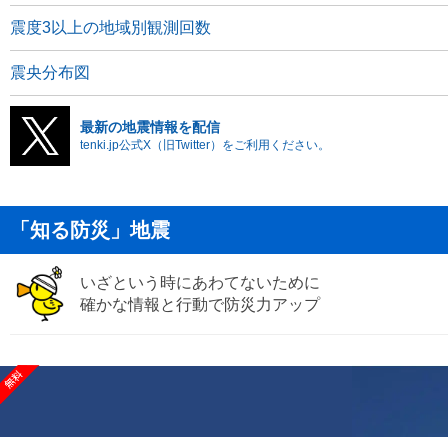
震度3以上の地域別観測回数
震央分布図
最新の地震情報を配信
tenki.jp公式X（旧Twitter）をご利用ください。
「知る防災」地震
いざという時にあわてないために
確かな情報と行動で防災力アップ