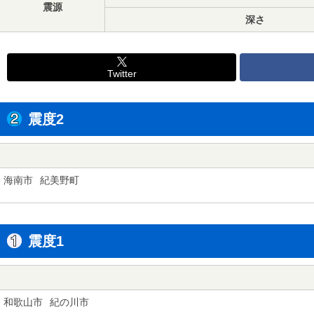
震源
深さ
Twitter
震度2
海南市
紀美野町
震度1
和歌山市
紀の川市