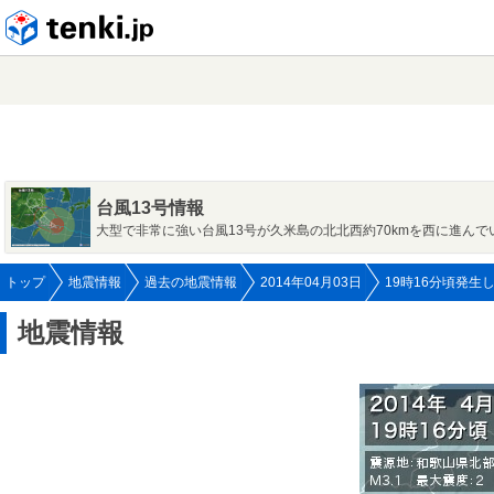
tenki.jp
台風13号情報
大型で非常に強い台風13号が久米島の北北西約70kmを西に進んで
トップ
地震情報
過去の地震情報
2014年04月03日
19時16分頃発生
地震情報