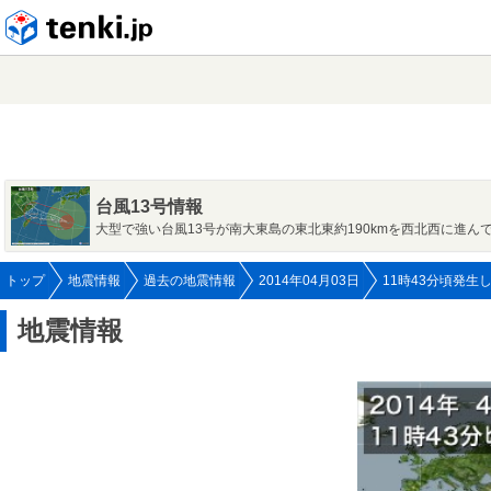
tenki.jp
台風13号情報
大型で強い台風13号が南大東島の東北東約190kmを西北西に進ん
トップ
地震情報
過去の地震情報
2014年04月03日
11時43分頃発生
地震情報