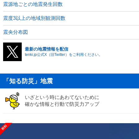
震源地ごとの地震発生回数
震度3以上の地域別観測回数
震央分布図
最新の地震情報を配信
tenki.jp公式X（旧Twitter）をご利用ください。
「知る防災」地震
いざという時にあわてないために
確かな情報と行動で防災力アップ