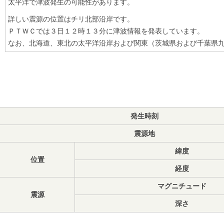
太平洋で津波発生の可能性があります。
詳しい震源の位置はチリ北部沿岸です。
ＰＴＷＣでは３日１２時１３分に津波情報を発表しています。
なお、北海道、東北の太平洋沿岸および関東（茨城県および千葉県
発生時刻
震源地
緯度
位置
経度
マグニチュード
震源
深さ