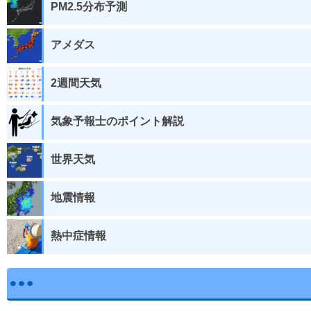
PM2.5分布予測
アメダス
2週間天気
気象予報士のポイント解説
世界天気
地震情報
熱中症情報