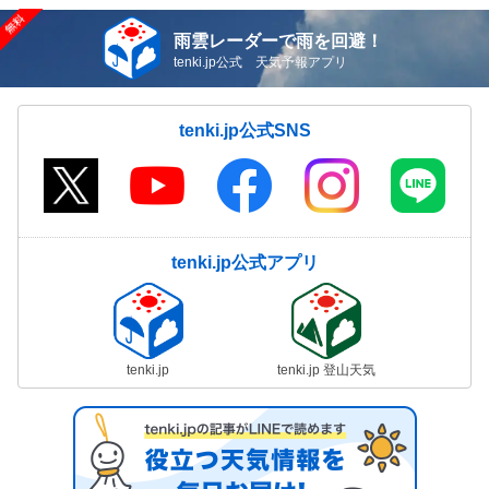
雨雲レーダーで雨を回避！
tenki.jp公式 天気予報アプリ
tenki.jp公式SNS
tenki.jp公式アプリ
tenki.jp
tenki.jp 登山天気