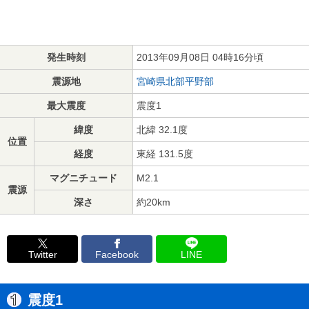
発生時刻
2013年09月08日 04時16分頃
震源地
宮崎県北部平野部
最大震度
震度1
緯度
北緯 32.1度
位置
経度
東経 131.5度
マグニチュード
M2.1
震源
深さ
約20km
Twitter
Facebook
LINE
震度1