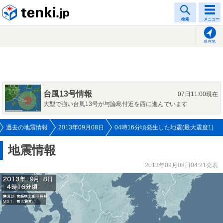
tenki.jp
検索
メニュー
現在地
台風13号情報
07日11:00現在
大型で強い台風13号が与論島付近を西に進んでいます
過去の地震情報
2013年09月08日
04時16分頃発生した地震(最大震度1)
地震情報
2013年09月08日04:21発表