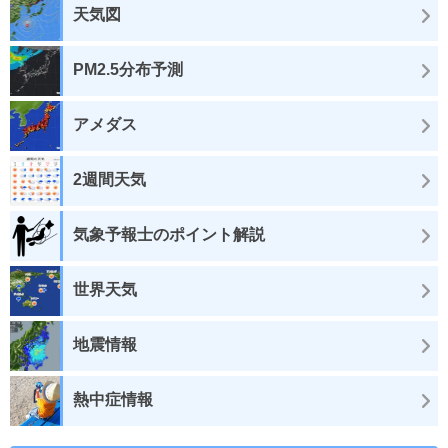
天気図
PM2.5分布予測
アメダス
2週間天気
気象予報士のポイント解説
世界天気
地震情報
熱中症情報