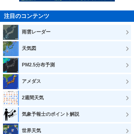
注目のコンテンツ
雨雲レーダー
天気図
PM2.5分布予測
アメダス
2週間天気
気象予報士のポイント解説
世界天気