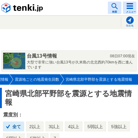
tenki.jp
検索
メニュー
現在地
台風13号情報
08日07:00現在
大型で非常に強い台風13号が久米島の北北西約70kmを西に進ん
でいます
震情報
震源地ごとの地震発生回数
宮崎県北部平野部を震源とする地震情報
宮崎県北部平野部を震源とする地震情
報
震度別：
全て
2以上
3以上
4以上
5弱以上
5強以上