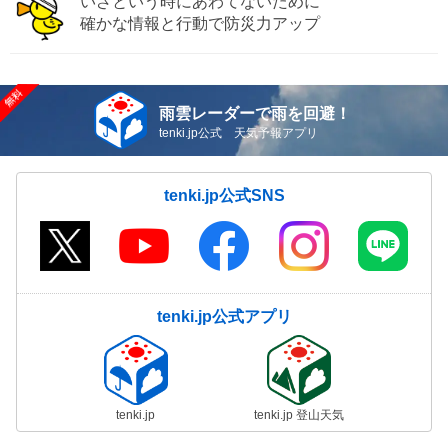
いざという時にあわてないために
確かな情報と行動で防災力アップ
雨雲レーダーで雨を回避！
tenki.jp公式 天気予報アプリ
tenki.jp公式SNS
tenki.jp公式アプリ
tenki.jp
tenki.jp 登山天気