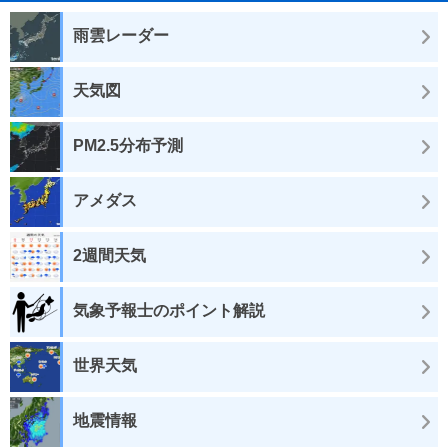
雨雲レーダー
天気図
PM2.5分布予測
アメダス
2週間天気
気象予報士のポイント解説
世界天気
地震情報