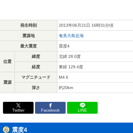
発生時刻
2013年06月21日 16時31分頃
震源地
奄美大島近海
最大震度
震度4
緯度
北緯 28.0度
位置
経度
東経 129.4度
マグニチュード
M4.6
震源
深さ
約20km
Twitter
Facebook
LINE
震度4