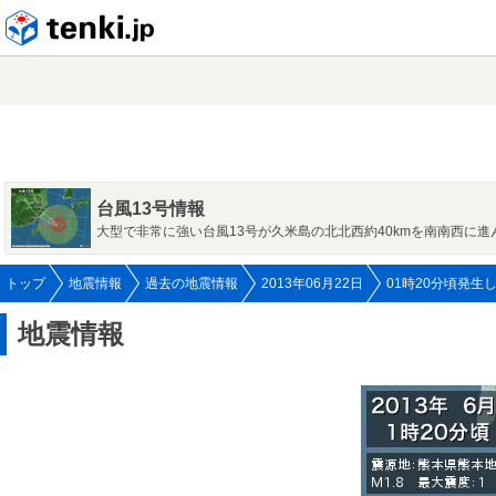
tenki.jp
台風13号情報
大型で非常に強い台風13号が久米島の北北西約40kmを南南西に進
トップ
地震情報
過去の地震情報
2013年06月22日
01時20分頃発生
地震情報