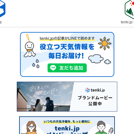
jp
tenki.