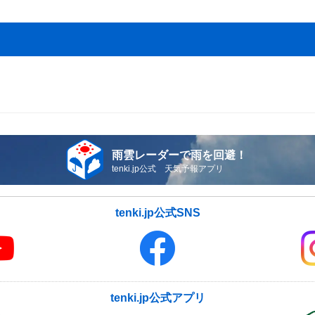
雨雲レーダーで雨を回避！
tenki.jp公式 天気予報アプリ
tenki.jp公式SNS
tenki.jp公式アプリ