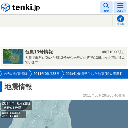
tenki.jp
検索
メニュー
現在地
台風13号情報
08日10:00現在
大型で非常に強い台風13号が久米島の北西約130kmを北西に進ん
でいます
過去の地震情報
2011年06月28日
05時41分頃発生した地震(最大震度1)
地震情報
2011年06月28日05:46発表