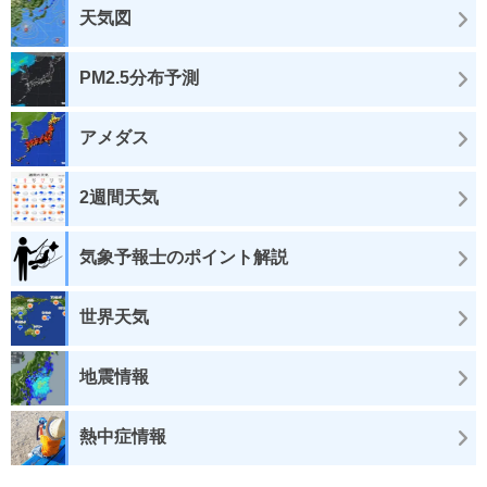
天気図
PM2.5分布予測
アメダス
2週間天気
気象予報士のポイント解説
世界天気
地震情報
熱中症情報