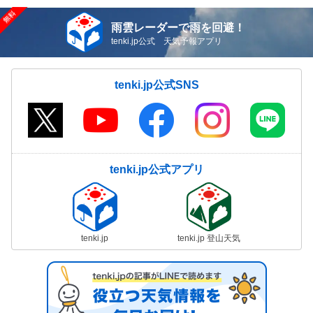
雨雲レーダーで雨を回避！
tenki.jp公式 天気予報アプリ
tenki.jp公式SNS
tenki.jp公式アプリ
tenki.jp
tenki.jp 登山天気