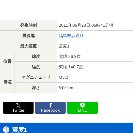
発生時刻
2011年06月28日 05時41分頃
震源地
福島県浜通り
最大震度
震度1
緯度
北緯 36.9度
位置
経度
東経 140.7度
マグニチュード
M3.3
震源
深さ
約10km
Twitter
Facebook
LINE
震度1