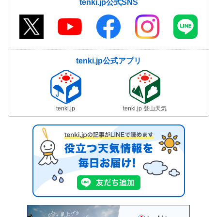
tenki.jp公式SNS
tenki.jp公式アプリ
tenki.jp
tenki.jp 登山天気