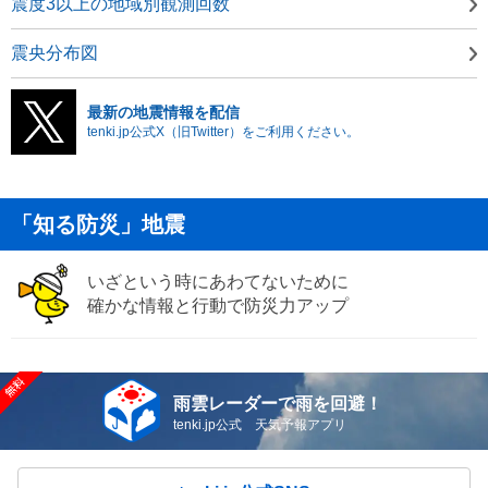
震度3以上の地域別観測回数
震央分布図
最新の地震情報を配信
tenki.jp公式X（旧Twitter）をご利用ください。
「知る防災」地震
いざという時にあわてないために
確かな情報と行動で防災力アップ
雨雲レーダーで雨を回避！
tenki.jp公式 天気予報アプリ