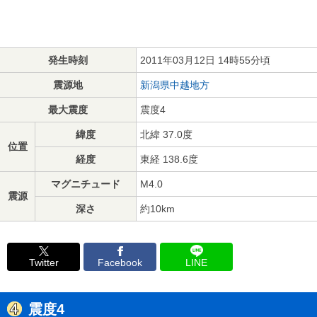
発生時刻
2011年03月12日 14時55分頃
震源地
新潟県中越地方
最大震度
震度4
緯度
北緯 37.0度
位置
経度
東経 138.6度
マグニチュード
M4.0
震源
深さ
約10km
Twitter
Facebook
LINE
震度4