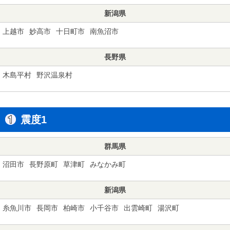
新潟県
上越市
妙高市
十日町市
南魚沼市
長野県
木島平村
野沢温泉村
震度1
群馬県
沼田市
長野原町
草津町
みなかみ町
新潟県
糸魚川市
長岡市
柏崎市
小千谷市
出雲崎町
湯沢町