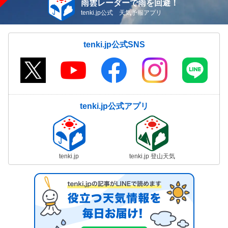
雨雲レーダーで雨を回避！
tenki.jp公式 天気予報アプリ
tenki.jp公式SNS
tenki.jp公式アプリ
tenki.jp
tenki.jp 登山天気