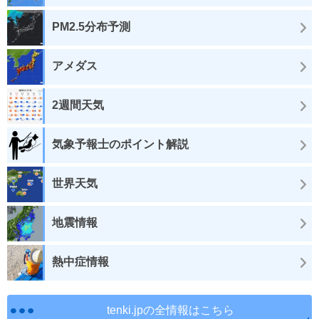
PM2.5分布予測
アメダス
2週間天気
気象予報士のポイント解説
世界天気
地震情報
熱中症情報
tenki.jpの全情報はこちら