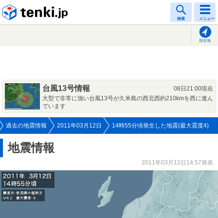
tenki.jp
検索
メニュー
現在地
台風13号情報
08日21:00現在
大型で非常に強い台風13号が久米島の西北西約210kmを西に進ん
でいます
過去の地震情報
2011年03月12日
14時55分頃発生した地震(最大震度4)
地震情報
2011年03月12日14:57発表