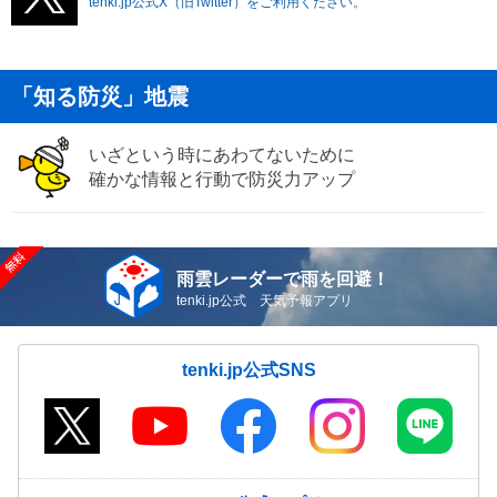
tenki.jp公式X（旧Twitter）をご利用ください。
「知る防災」地震
いざという時にあわてないために
確かな情報と行動で防災力アップ
雨雲レーダーで雨を回避！
tenki.jp公式 天気予報アプリ
tenki.jp公式SNS