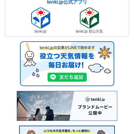
tenki.jp公式アプリ
tenki.jp
tenki.jp 登山天気