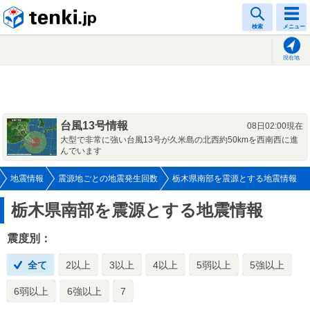
tenki.jp
検索
メニュー
現在地
台風13号情報
08日02:00現在
大型で非常に強い台風13号が久米島の北西約50kmを西南西に進
んでいます
地震情報
震源地ごとの地震発生回数
栃木県南部を震源とする地震情報
栃木県南部を震源とする地震情報
震度別：
全て
2以上
3以上
4以上
5弱以上
5強以上
6弱以上
6強以上
7