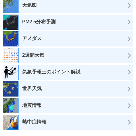
天気図
PM2.5分布予測
アメダス
2週間天気
気象予報士のポイント解説
世界天気
地震情報
熱中症情報