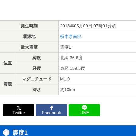
発生時刻
2018年05月09日 07時01分頃
震源地
栃木県南部
最大震度
震度1
緯度
北緯 36.6度
位置
経度
東経 139.5度
マグニチュード
M1.9
震源
深さ
約10km
Twitter
Facebook
LINE
震度1