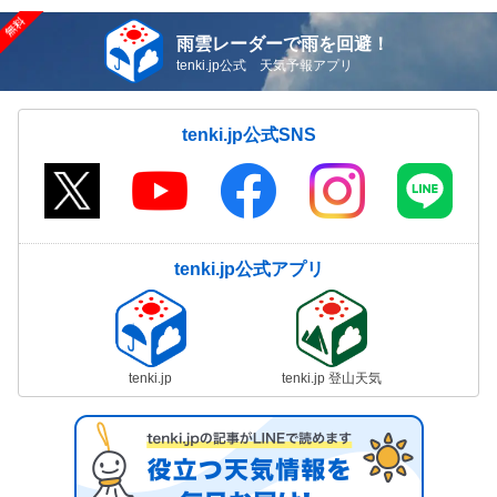
雨雲レーダーで雨を回避！
tenki.jp公式 天気予報アプリ
tenki.jp公式SNS
tenki.jp公式アプリ
tenki.jp
tenki.jp 登山天気