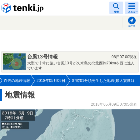
tenki.jp
検索
メニュー
現在地
台風13号情報
08日07:00現在
大型で非常に強い台風13号が久米島の北北西約70kmを西に進ん
でいます
過去の地震情報
2018年05月09日
07時01分頃発生した地震(最大震度1)
地震情報
2018年05月09日07:05発表