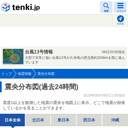
tenki.jp
検索
メニュー
現在地
台風13号情報
08日20:00現在
大型で非常に強い台風13号が久米島の西北西約200kmを西に進ん
でいます
トップ
地震情報
震央分布図
震央分布図(過去24時間)
2026年08月08日21:00現在
震度1以上を観測した地震の震央を地図上に表示。どこで地震が頻発
しているかを見ることができます。
日本全体
北日本
東日本
西日本
沖縄