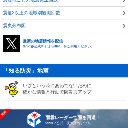
震度3以上の地域別観測回数
震央分布図
最新の地震情報を配信
tenki.jp公式X（旧Twitter）をご利用ください。
「知る防災」地震
いざという時にあわてないために
確かな情報と行動で防災力アップ
雨雲レーダーで雨を回避！
tenki.jp公式 天気予報アプリ