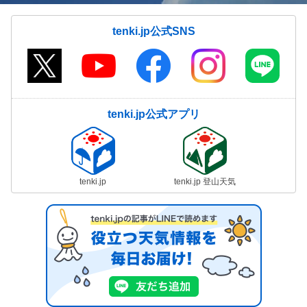
tenki.jp公式SNS
tenki.jp公式アプリ
tenki.jp
tenki.jp 登山天気