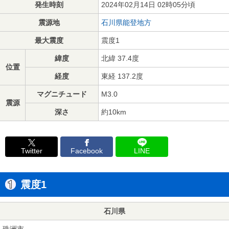
発生時刻
2024年02月14日 02時05分頃
震源地
石川県能登地方
最大震度
震度1
緯度
北緯 37.4度
位置
経度
東経 137.2度
マグニチュード
M3.0
震源
深さ
約10km
Twitter
Facebook
LINE
震度1
石川県
珠洲市