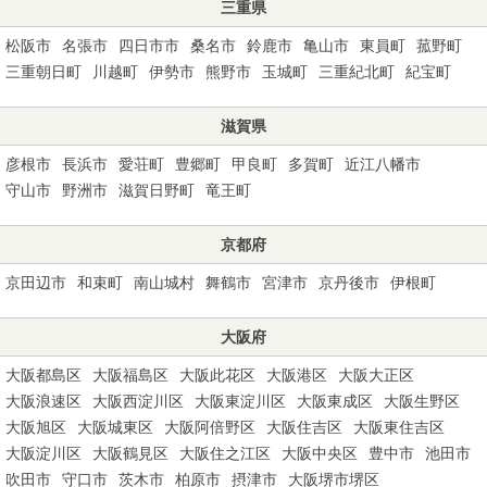
三重県
松阪市
名張市
四日市市
桑名市
鈴鹿市
亀山市
東員町
菰野町
三重朝日町
川越町
伊勢市
熊野市
玉城町
三重紀北町
紀宝町
滋賀県
彦根市
長浜市
愛荘町
豊郷町
甲良町
多賀町
近江八幡市
守山市
野洲市
滋賀日野町
竜王町
京都府
京田辺市
和束町
南山城村
舞鶴市
宮津市
京丹後市
伊根町
大阪府
大阪都島区
大阪福島区
大阪此花区
大阪港区
大阪大正区
大阪浪速区
大阪西淀川区
大阪東淀川区
大阪東成区
大阪生野区
大阪旭区
大阪城東区
大阪阿倍野区
大阪住吉区
大阪東住吉区
大阪淀川区
大阪鶴見区
大阪住之江区
大阪中央区
豊中市
池田市
吹田市
守口市
茨木市
柏原市
摂津市
大阪堺市堺区