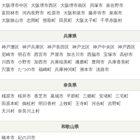
大阪堺市中区
大阪堺市西区
大阪堺市南区
貝塚市
泉佐野市
富田林市
河内長野市
松原市
大阪和泉市
藤井寺市
泉南市
大阪狭山市
忠岡町
熊取町
田尻町
大阪太子町
千早赤阪村
兵庫県
神戸灘区
神戸兵庫区
神戸長田区
神戸北区
神戸中央区
神戸西区
尼崎市
明石市
西宮市
芦屋市
加古川市
西脇市
宝塚市
高砂市
川西市
小野市
加西市
兵庫稲美町
播磨町
豊岡市
兵庫香美町
宍粟市
たつの市
福崎町
兵庫神河町
洲本市
淡路市
奈良県
橿原市
桜井市
香芝市
葛城市
平群町
三郷町
安堵町
三宅町
田原本町
御杖村
明日香村
上牧町
王寺町
河合町
吉野町
天川村
奈良川上村
和歌山県
橋本市
紀の川市