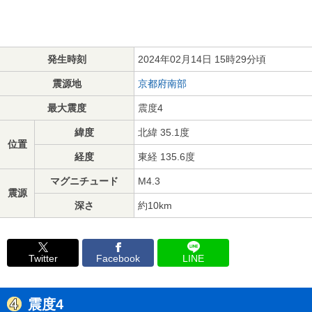
発生時刻
2024年02月14日 15時29分頃
震源地
京都府南部
最大震度
震度4
緯度
北緯 35.1度
位置
経度
東経 135.6度
マグニチュード
M4.3
震源
深さ
約10km
Twitter
Facebook
LINE
震度4