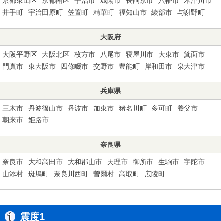
京都東山区
京都南区
宇治市
城陽市
長岡京市
八幡市
木津川市
井手町
宇治田原町
笠置町
精華町
福知山市
綾部市
与謝野町
大阪府
大阪平野区
大阪北区
枚方市
八尾市
寝屋川市
大東市
箕面市
門真市
東大阪市
四條畷市
交野市
豊能町
岸和田市
泉大津市
兵庫県
三木市
丹波篠山市
丹波市
加東市
猪名川町
多可町
養父市
朝来市
姫路市
奈良県
奈良市
大和高田市
大和郡山市
天理市
御所市
生駒市
宇陀市
山添村
斑鳩町
奈良川西町
曽爾村
高取町
広陵町
震度1