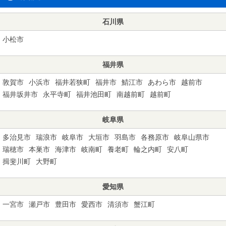
石川県
小松市
福井県
敦賀市
小浜市
福井若狭町
福井市
鯖江市
あわら市
越前市
福井坂井市
永平寺町
福井池田町
南越前町
越前町
岐阜県
多治見市
瑞浪市
岐阜市
大垣市
羽島市
各務原市
岐阜山県市
瑞穂市
本巣市
海津市
岐南町
養老町
輪之内町
安八町
揖斐川町
大野町
愛知県
一宮市
瀬戸市
豊田市
愛西市
清須市
蟹江町