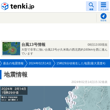
tenki.jp
検索
メニュー
現在地
台風13号情報
08日13:00現在
大型で非常に強い台風13号が久米島の西北西約160kmを西に進ん
でいます
過去の地震情報
2024年02月14日
15時29分頃発生した地震(最大震度4)
地震情報
2024年02月14日15:32発表