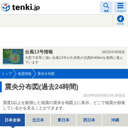
tenki.jp
検索
メニュー
現在地
台風13号情報
08日03:00現在
大型で非常に強い台風13号が久米島の北西約40kmを南西に進ん
でいます
トップ
地震情報
震央分布図
震央分布図(過去24時間)
2026年08月08日04:30現在
震度1以上を観測した地震の震央を地図上に表示。どこで地震が頻発
しているかを見ることができます。
日本全体
北日本
東日本
西日本
沖縄