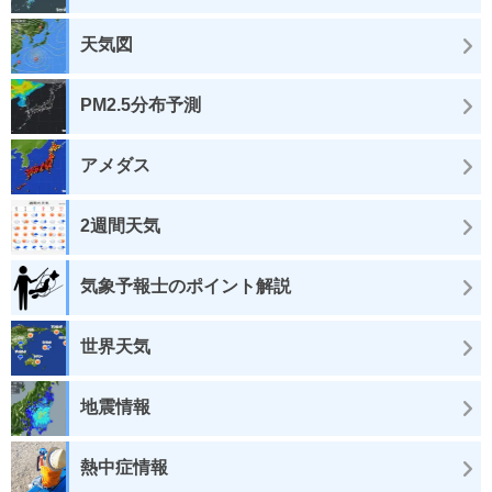
天気図
PM2.5分布予測
アメダス
2週間天気
気象予報士のポイント解説
世界天気
地震情報
熱中症情報