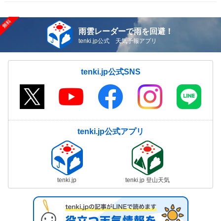
雨雲レーダーで雨を回避！
tenki.jp公式 天気予報アプリ
tenki.jp公式SNS
tenki.jp公式アプリ
tenki.jp
tenki.jp 登山天気