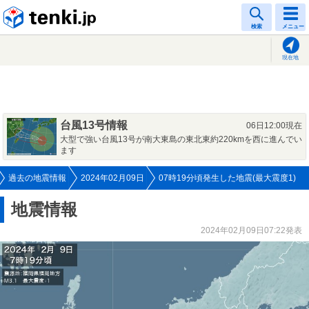
tenki.jp
検索
メニュー
現在地
台風13号情報
06日12:00現在
大型で強い台風13号が南大東島の東北東約220kmを西に進んでい
ます
過去の地震情報
2024年02月09日
07時19分頃発生した地震(最大震度1)
地震情報
2024年02月09日07:22発表