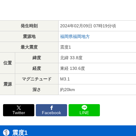
発生時刻
2024年02月09日 07時19分頃
震源地
福岡県福岡地方
最大震度
震度1
緯度
北緯 33.8度
位置
経度
東経 130.6度
マグニチュード
M3.1
震源
深さ
約20km
Twitter
Facebook
LINE
震度1