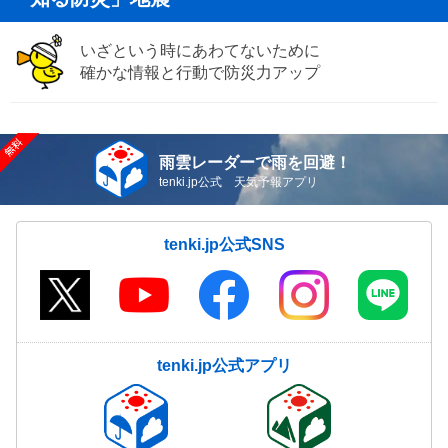
いざという時にあわてないために
確かな情報と行動で防災力アップ
雨雲レーダーで雨を回避！
tenki.jp公式 天気予報アプリ
tenki.jp公式SNS
tenki.jp公式アプリ