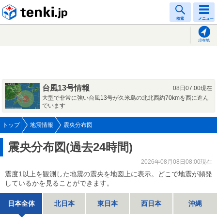
tenki.jp
検索
メニュー
現在地
台風13号情報
08日07:00現在
大型で非常に強い台風13号が久米島の北北西約70kmを西に進ん
でいます
トップ
地震情報
震央分布図
震央分布図(過去24時間)
2026年08月08日08:00現在
震度1以上を観測した地震の震央を地図上に表示。どこで地震が頻発
しているかを見ることができます。
日本全体
北日本
東日本
西日本
沖縄