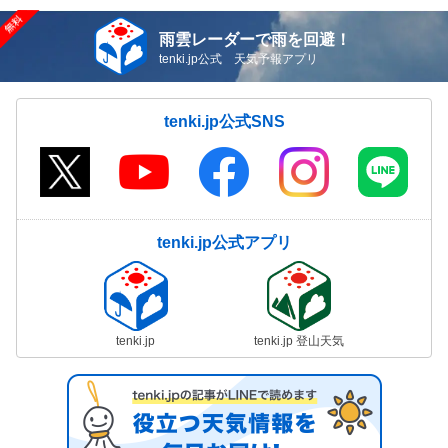
雨雲レーダーで雨を回避！
tenki.jp公式 天気予報アプリ
tenki.jp公式SNS
tenki.jp公式アプリ
tenki.jp
tenki.jp 登山天気