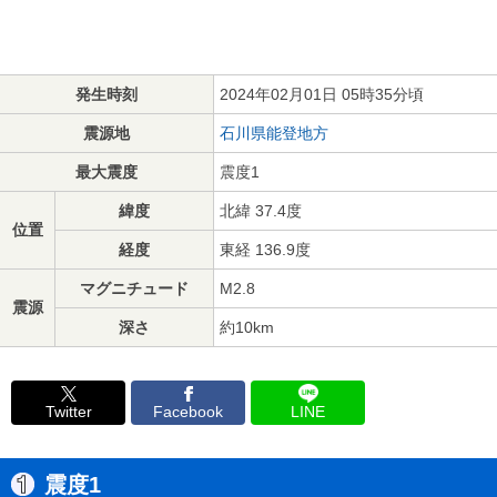
発生時刻
2024年02月01日 05時35分頃
震源地
石川県能登地方
最大震度
震度1
緯度
北緯 37.4度
位置
経度
東経 136.9度
マグニチュード
M2.8
震源
深さ
約10km
Twitter
Facebook
LINE
震度1