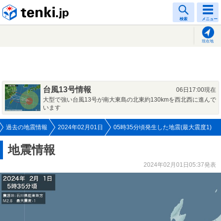
tenki.jp
検索
メニュー
現在地
台風13号情報
06日17:00現在
大型で強い台風13号が南大東島の北東約130kmを西北西に進んで
います
過去の地震情報
2024年02月01日
05時35分頃発生した地震(最大震度1)
地震情報
2024年02月01日05:37発表