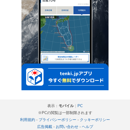
表示：
モバイル
｜
PC
※PCの閲覧は一部制限されます
利用規約
-
プライバシーポリシー
-
クッキーポリシー
広告掲載
-
お問い合わせ
-
ヘルプ