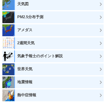
天気図
PM2.5分布予測
アメダス
2週間天気
気象予報士のポイント解説
世界天気
地震情報
熱中症情報