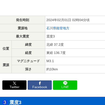
発生時刻
2024年02月01日 02時04分頃
震源地
石川県能登地方
最大震度
震度3
緯度
北緯 37.2度
位置
経度
東経 136.7度
マグニチュード
M3.1
震源
深さ
約10km
Twitter
Facebook
LINE
震度3