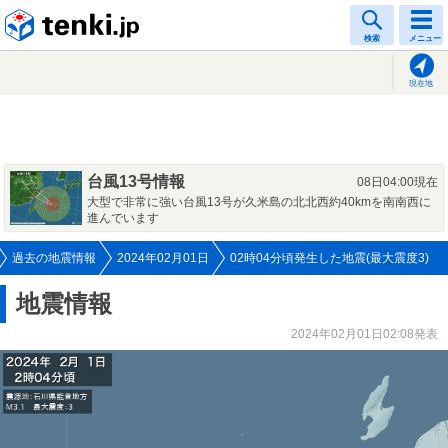
tenki.jp
検索
メニュー
現在地
台風13号情報
08日04:00現在
大型で非常に強い台風13号が久米島の北北西約40kmを南南西に
進んでいます
過去の地震情報
2024年02月01日
02時04分頃発生した地震(最大震度3)
地震情報
2024年02月01日02:08発表