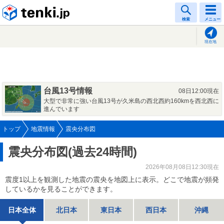
tenki.jp
検索
メニュー
現在地
台風13号情報
08日12:00現在
大型で非常に強い台風13号が久米島の西北西約160kmを西北西に
進んでいます
トップ
地震情報
震央分布図
震央分布図(過去24時間)
2026年08月08日12:30現在
震度1以上を観測した地震の震央を地図上に表示。どこで地震が頻発
しているかを見ることができます。
日本全体
北日本
東日本
西日本
沖縄