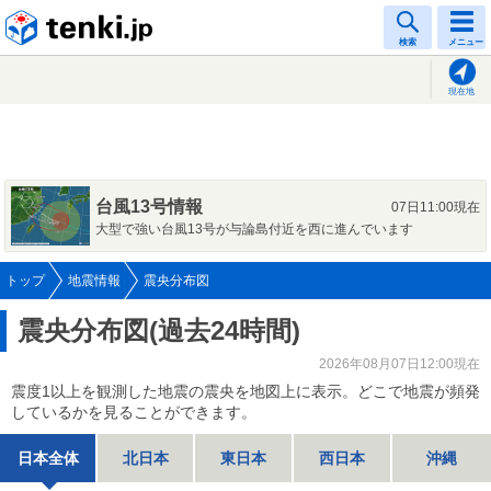
tenki.jp
検索
メニュー
現在地
台風13号情報
07日11:00現在
大型で強い台風13号が与論島付近を西に進んでいます
トップ
地震情報
震央分布図
震央分布図(過去24時間)
2026年08月07日12:00現在
震度1以上を観測した地震の震央を地図上に表示。どこで地震が頻発
しているかを見ることができます。
日本全体
北日本
東日本
西日本
沖縄