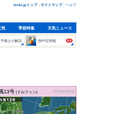
tenki.jpトップ
｜
サイトマップ
｜
ヘルプ
天気
季節特集
天気ニュース
象予報士の解説
熱中症情報
注目
風13号
(ドルフィン)
07日08:00現在