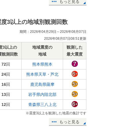
もっと見る
震度3以上の地域別観測回数
期間：2026年04月29日～2026年08月07日
2026年08月07日08:51更新
度3以上の
地域震度の
観測した
震観測回数
地域
最大震度
72
回
熊本県熊本
24
回
熊本県天草・芦北
16
回
鹿児島県薩摩
13
回
岩手県内陸北部
12
回
青森県三八上北
※震度3以上を観測した地震の集計です
もっと見る