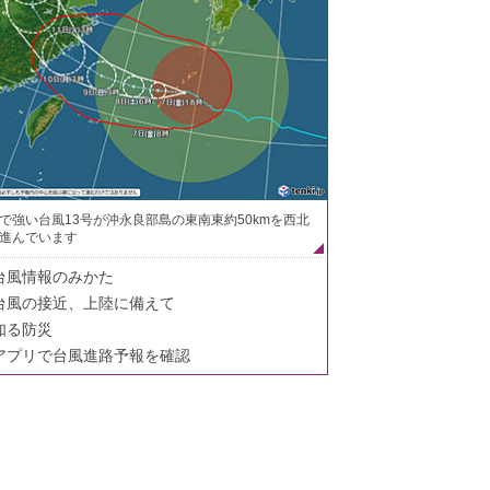
で強い台風13号が沖永良部島の東南東約50kmを西北
進んでいます
台風情報のみかた
台風の接近、上陸に備えて
知る防災
アプリで台風進路予報を確認