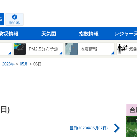
索
現在地
防災情報
天気図
指数情報
レジャー
PM2.5分布予測
地震情報
気
2023年
05月
06日
日)
台
翌日(2023年05月07日)