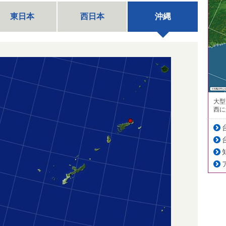
東日本
西日本
沖縄
大型
西に