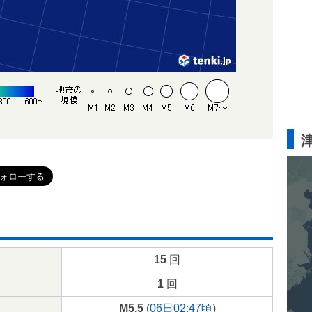
15
回
1
回
M5.5
(
06日02:47頃
)