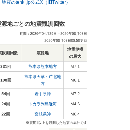
地震のtenki.jp公式X（旧Twitter）
震源地ごとの地震観測回数
期間：2026年04月29日～2026年08月07日
2026年08月07日08:50更新
地震規模
震観測回数
震源地
の最大
331
回
熊本県熊本地方
M7.1
熊本県天草・芦北地
108
回
M6.1
方
54
回
岩手県沖
M7.2
24
回
トカラ列島近海
M4.6
22
回
宮城県沖
M6.4
※震度1以上を観測した地震の集計です