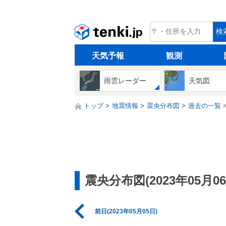
tenki.jp
検
天気予報
観測
雨雲レーダー
天気図
トップ
地震情報
震央分布図
過去の一覧
震央分布図(2023年05月06
前日(2023年05月05日)