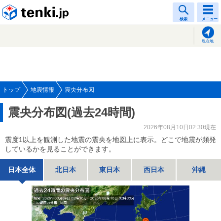
tenki.jp
検索
メニュー
現在地
トップ
地震情報
震央分布図
震央分布図(過去24時間)
2026年08月10日02:30現在
震度1以上を観測した地震の震央を地図上に表示。どこで地震が頻発
しているかを見ることができます。
日本全体
北日本
東日本
西日本
沖縄