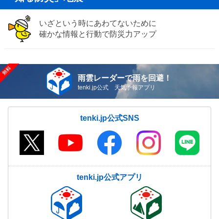
いざという時にあわてないために
確かな情報と行動で防災力アップ
雨雲レーダーで雨を回避！
tenki.jp公式 天気予報アプリ
tenki.jp公式SNS
tenki.jp公式アプリ