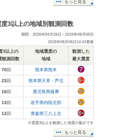
もっと見る
震度3以上の地域別観測回数
期間：2026年04月28日～2026年08月06日
2026年08月06日14:43更新
度3以上の
地域震度の
観測した
震観測回数
地域
最大震度
70
回
熊本県熊本
23
回
熊本県天草・芦北
16
回
鹿児島県薩摩
13
回
岩手県内陸北部
12
回
青森県三八上北
※震度3以上を観測した地震の集計です
もっと見る