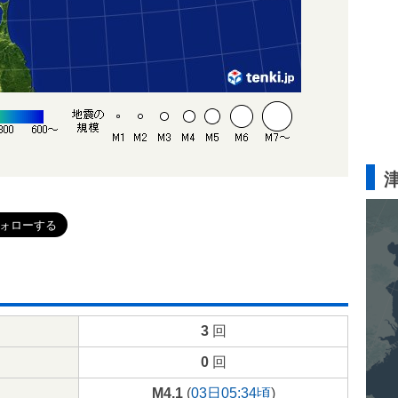
3
回
0
回
M4.1
(
03日05:34頃
)