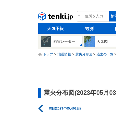
tenki.jp
検
天気予報
観測
雨雲レーダー
天気図
トップ
地震情報
震央分布図
過去の一覧
震央分布図(2023年05月03
前日(2023年05月02日)