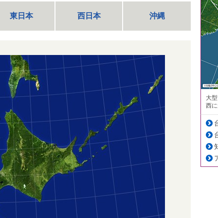
東日本
西日本
沖縄
大型
西に