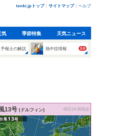
tenki.jpトップ
｜
サイトマップ
｜
ヘルプ
天気
季節特集
天気ニュース
象予報士の解説
熱中症情報
注目
風13号
(ドルフィン)
06日14:00現在