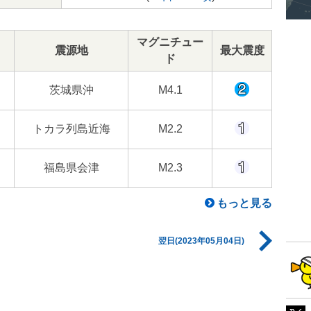
マグニチュー
震源地
最大震度
ド
茨城県沖
M4.1
トカラ列島近海
M2.2
福島県会津
M2.3
もっと見る
翌日(2023年05月04日)