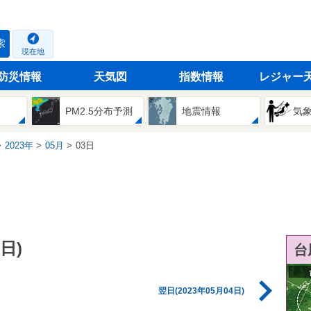
索
現在地
防災情報
天気図
指数情報
レジャー
PM2.5分布予測
地震情報
気
2023年
05月
03日
日)
台
翌日(2023年05月04日)