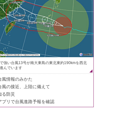
で強い台風13号が南大東島の東北東約190kmを西北
進んでいます
台風情報のみかた
台風の接近、上陸に備えて
知る防災
アプリで台風進路予報を確認