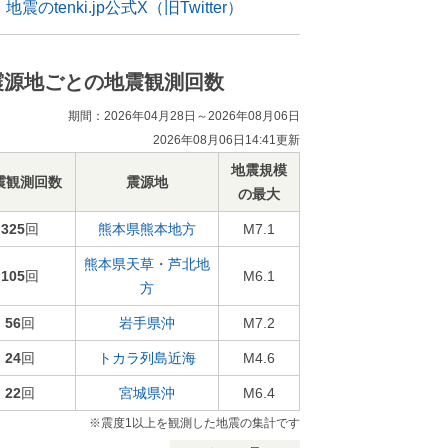
地震のtenki.jp公式X（旧Twitter）
震源地ごとの地震観測回数
期間：2026年04月28日～2026年08月06日
2026年08月06日14:41更新
地震規模
震観測回数
震源地
の最大
325
回
熊本県熊本地方
M7.1
熊本県天草・芦北地
105
回
M6.1
方
56
回
岩手県沖
M7.2
24
回
トカラ列島近海
M4.6
22
回
宮城県沖
M6.4
※震度1以上を観測した地震の集計です