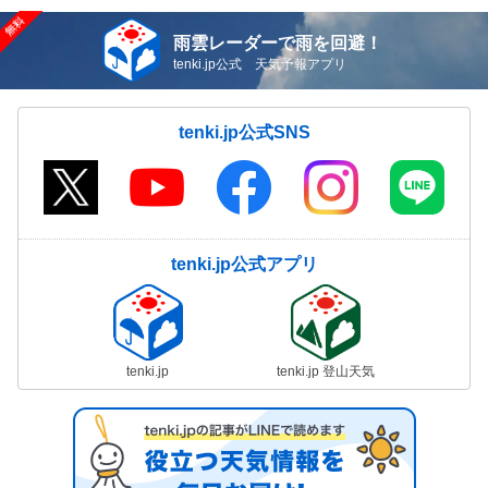
雨雲レーダーで雨を回避！
tenki.jp公式 天気予報アプリ
tenki.jp公式SNS
tenki.jp公式アプリ
tenki.jp
tenki.jp 登山天気