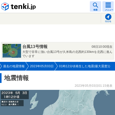
tenki.jp
検索
メニュー
現在地
台風13号情報
08日10:00現在
大型で非常に強い台風13号が久米島の北西約130kmを北西に進ん
でいます
過去の地震情報
2023年05月03日
01時12分頃発生した地震(最大震度1)
地震情報
2023年05月03日01:15発表