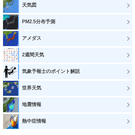
天気図
PM2.5分布予測
アメダス
2週間天気
気象予報士のポイント解説
世界天気
地震情報
熱中症情報