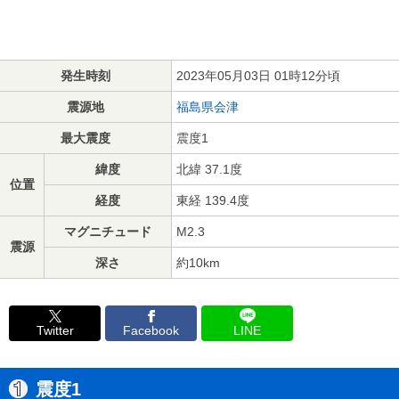
発生時刻
2023年05月03日 01時12分頃
震源地
福島県会津
最大震度
震度1
緯度
北緯 37.1度
位置
経度
東経 139.4度
マグニチュード
M2.3
震源
深さ
約10km
Twitter
Facebook
LINE
震度1