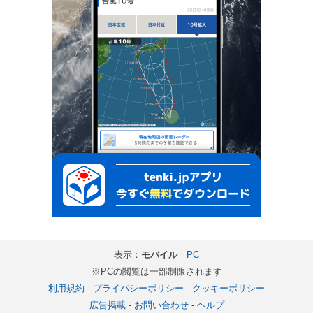
表示：
モバイル
｜
PC
※PCの閲覧は一部制限されます
利用規約
-
プライバシーポリシー
-
クッキーポリシー
広告掲載
-
お問い合わせ
-
ヘルプ