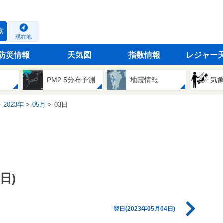
索
現在地
防災情報
天気図
指数情報
レジャー
PM2.5分布予測
地震情報
気
2023年
05月
03日
日)
翌日(2023年05月04日)