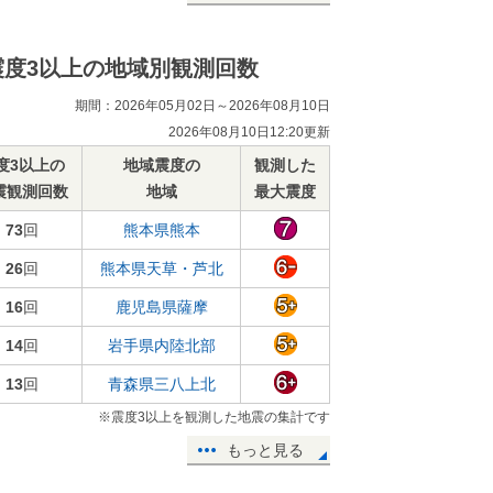
震度3以上の地域別観測回数
期間：2026年05月02日～2026年08月10日
2026年08月10日12:20更新
度3以上の
地域震度の
観測した
震観測回数
地域
最大震度
73
回
熊本県熊本
26
回
熊本県天草・芦北
16
回
鹿児島県薩摩
14
回
岩手県内陸北部
13
回
青森県三八上北
※震度3以上を観測した地震の集計です
もっと見る