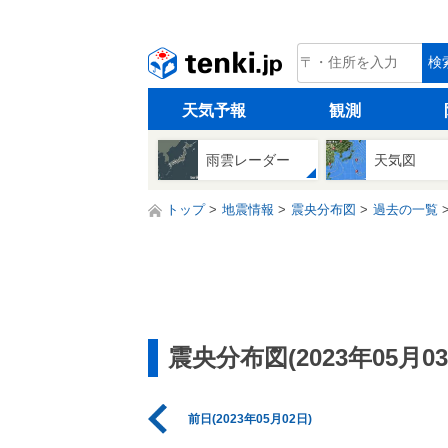
tenki.jp
検
天気予報
観測
雨雲レーダー
天気図
トップ
地震情報
震央分布図
過去の一覧
震央分布図(2023年05月03
前日(2023年05月02日)