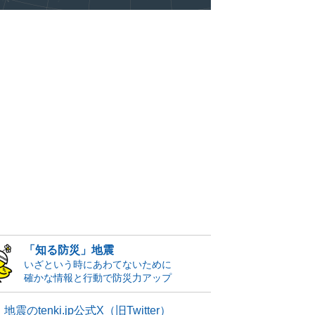
「知る防災」地震
いざという時にあわてないために
確かな情報と行動で防災力アップ
地震のtenki.jp公式X（旧Twitter）