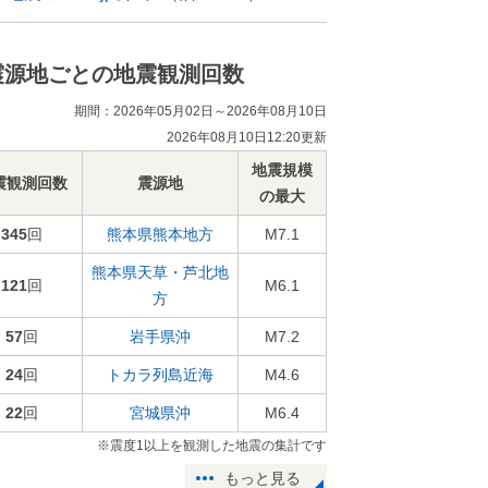
震源地ごとの地震観測回数
期間：2026年05月02日～2026年08月10日
2026年08月10日12:20更新
地震規模
震観測回数
震源地
の最大
345
回
熊本県熊本地方
M7.1
熊本県天草・芦北地
121
回
M6.1
方
57
回
岩手県沖
M7.2
24
回
トカラ列島近海
M4.6
22
回
宮城県沖
M6.4
※震度1以上を観測した地震の集計です
もっと見る