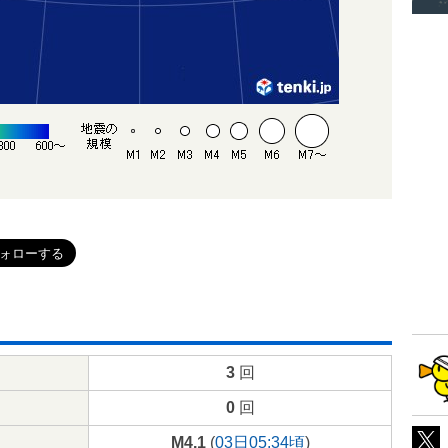
3
回
0
回
M4.1
(
03日05:34頃
)