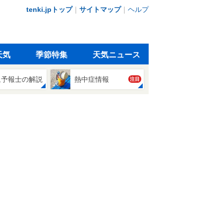
tenki.jpトップ
｜
サイトマップ
｜
ヘルプ
天気
季節特集
天気ニュース
象予報士の解説
熱中症情報
注目