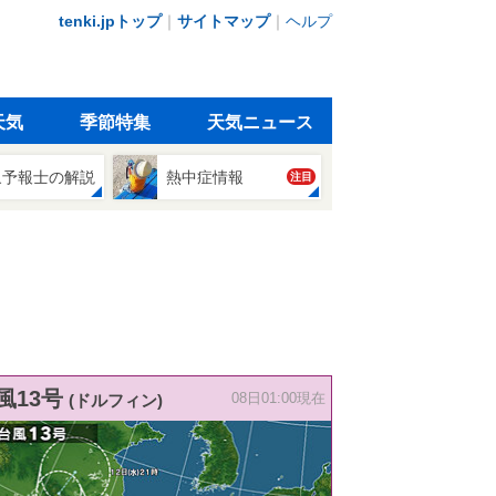
tenki.jpトップ
｜
サイトマップ
｜
ヘルプ
天気
季節特集
天気ニュース
象予報士の解説
熱中症情報
注目
風13号
(ドルフィン)
08日01:00現在