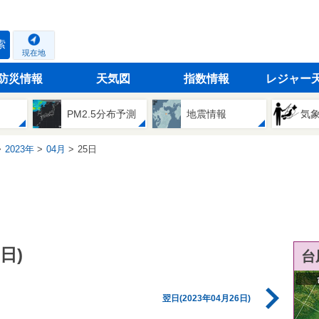
索
現在地
防災情報
天気図
指数情報
レジャー
PM2.5分布予測
地震情報
気
2023年
04月
25日
日)
台
翌日(2023年04月26日)