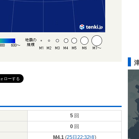
5
回
0
回
M4.1
(
25日22:32頃
)