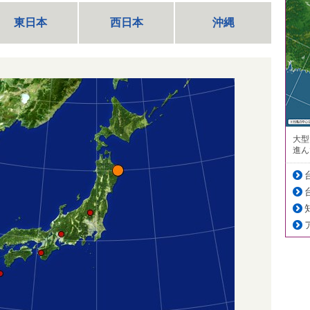
東日本
西日本
沖縄
大型
進ん