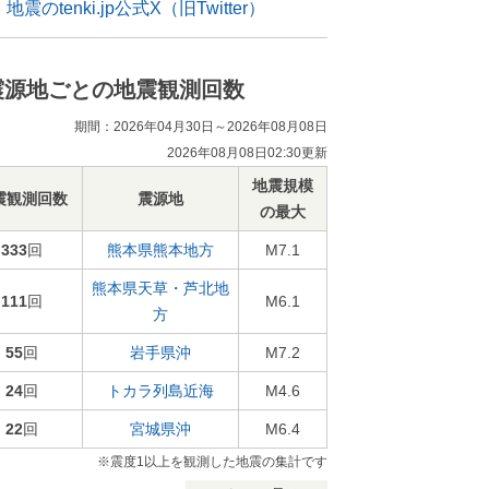
地震のtenki.jp公式X（旧Twitter）
震源地ごとの地震観測回数
期間：2026年04月30日～2026年08月08日
2026年08月08日02:30更新
地震規模
震観測回数
震源地
の最大
333
回
熊本県熊本地方
M7.1
熊本県天草・芦北地
111
回
M6.1
方
55
回
岩手県沖
M7.2
24
回
トカラ列島近海
M4.6
22
回
宮城県沖
M6.4
※震度1以上を観測した地震の集計です