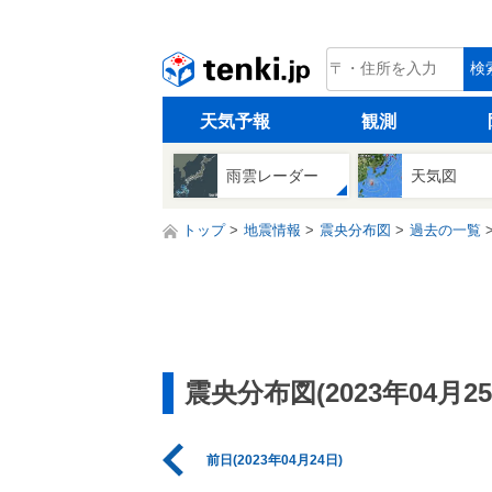
tenki.jp
検
天気予報
観測
雨雲レーダー
天気図
トップ
地震情報
震央分布図
過去の一覧
震央分布図(2023年04月25
前日(2023年04月24日)