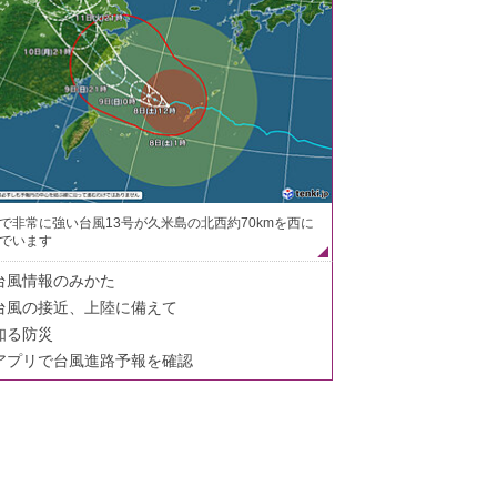
で非常に強い台風13号が久米島の北西約70kmを西に
でいます
台風情報のみかた
台風の接近、上陸に備えて
知る防災
アプリで台風進路予報を確認