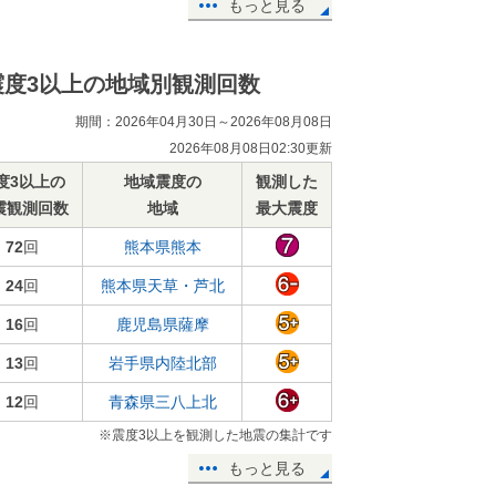
もっと見る
震度3以上の地域別観測回数
期間：2026年04月30日～2026年08月08日
2026年08月08日02:30更新
度3以上の
地域震度の
観測した
震観測回数
地域
最大震度
72
回
熊本県熊本
24
回
熊本県天草・芦北
16
回
鹿児島県薩摩
13
回
岩手県内陸北部
12
回
青森県三八上北
※震度3以上を観測した地震の集計です
もっと見る