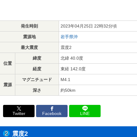
発生時刻
2023年04月25日 22時32分頃
震源地
岩手県沖
最大震度
震度2
緯度
北緯 40.0度
位置
経度
東経 142.0度
マグニチュード
M4.1
震源
深さ
約50km
Twitter
Facebook
LINE
震度2