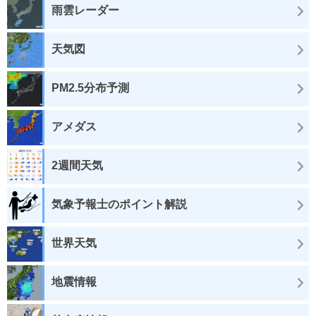
雨雲レーダー
天気図
PM2.5分布予測
アメダス
2週間天気
気象予報士のポイント解説
世界天気
地震情報