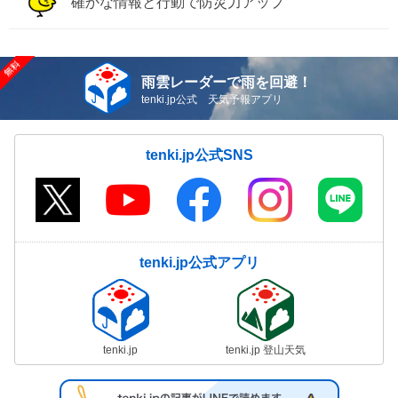
確かな情報と行動で防災力アップ
雨雲レーダーで雨を回避！
tenki.jp公式 天気予報アプリ
tenki.jp公式SNS
tenki.jp公式アプリ
tenki.jp
tenki.jp 登山天気