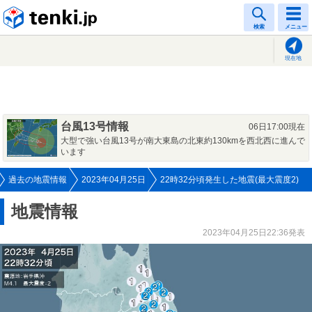
tenki.jp
検索
メニュー
現在地
台風13号情報
06日17:00現在
大型で強い台風13号が南大東島の北東約130kmを西北西に進んで
います
過去の地震情報
2023年04月25日
22時32分頃発生した地震(最大震度2)
地震情報
2023年04月25日22:36発表