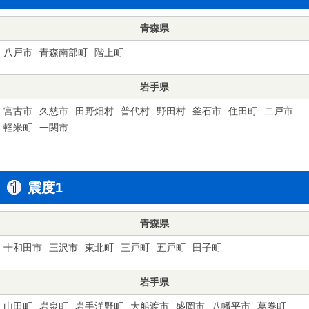
青森県
八戸市
青森南部町
階上町
岩手県
宮古市
久慈市
田野畑村
普代村
野田村
釜石市
住田町
二戸市
軽米町
一関市
震度1
青森県
十和田市
三沢市
東北町
三戸町
五戸町
田子町
岩手県
山田町
岩泉町
岩手洋野町
大船渡市
盛岡市
八幡平市
葛巻町