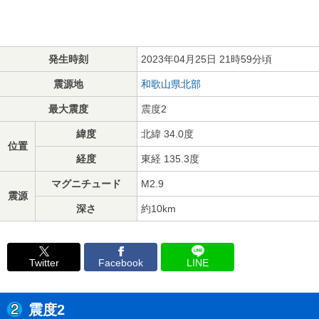
発生時刻
2023年04月25日 21時59分頃
震源地
和歌山県北部
最大震度
震度2
緯度
北緯 34.0度
位置
経度
東経 135.3度
マグニチュード
M2.9
震源
深さ
約10km
Twitter
Facebook
LINE
震度2