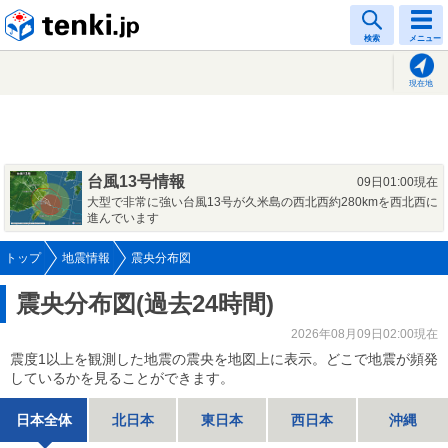
tenki.jp
検索
メニュー
現在地
台風13号情報
09日01:00現在
大型で非常に強い台風13号が久米島の西北西約280kmを西北西に
進んでいます
トップ
地震情報
震央分布図
震央分布図(過去24時間)
2026年08月09日02:00現在
震度1以上を観測した地震の震央を地図上に表示。どこで地震が頻発
しているかを見ることができます。
日本全体
北日本
東日本
西日本
沖縄