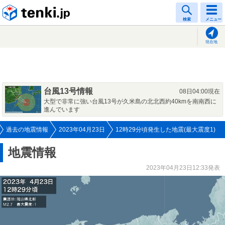
tenki.jp
検索
メニュー
現在地
台風13号情報
08日04:00現在
大型で非常に強い台風13号が久米島の北北西約40kmを南南西に
進んでいます
過去の地震情報
2023年04月23日
12時29分頃発生した地震(最大震度1)
地震情報
2023年04月23日12:33発表