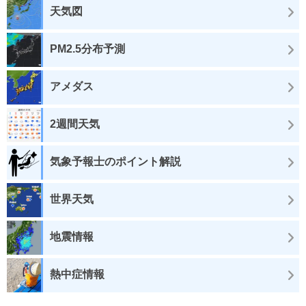
天気図
PM2.5分布予測
アメダス
2週間天気
気象予報士のポイント解説
世界天気
地震情報
熱中症情報