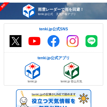
雨雲レーダーで雨を回避！
tenki.jp公式 天気予報アプリ
tenki.jp公式SNS
tenki.jp公式アプリ
tenki.jp
tenki.jp 登山天気