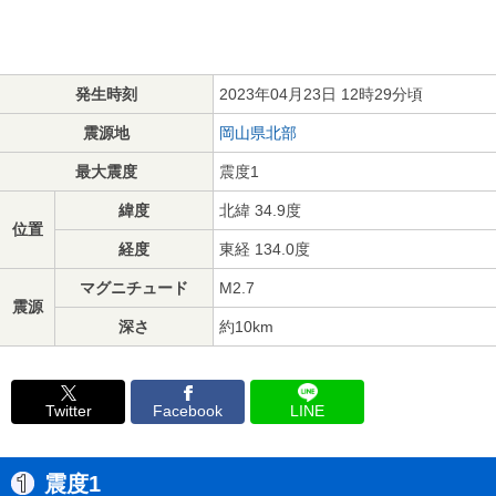
発生時刻
2023年04月23日 12時29分頃
震源地
岡山県北部
最大震度
震度1
緯度
北緯 34.9度
位置
経度
東経 134.0度
マグニチュード
M2.7
震源
深さ
約10km
Twitter
Facebook
LINE
震度1