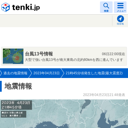
tenki.jp
検索
メニュー
現在地
台風13号情報
06日22:00現在
大型で強い台風13号が南大東島の北約80kmを西に進んでいます
過去の地震情報
2023年04月23日
21時45分頃発生した地震(最大震度2)
地震情報
2023年04月23日21:48発表