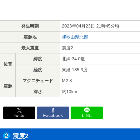
発生時刻
2023年04月23日 21時45分頃
震源地
和歌山県北部
最大震度
震度2
緯度
北緯 34.0度
位置
経度
東経 135.3度
マグニチュード
M2.8
震源
深さ
約10km
Twitter
Facebook
LINE
震度2