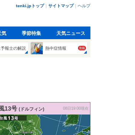
tenki.jpトップ
｜
サイトマップ
｜
ヘルプ
天気
季節特集
天気ニュース
象予報士の解説
熱中症情報
注目
風13号
(ドルフィン)
08日19:00現在