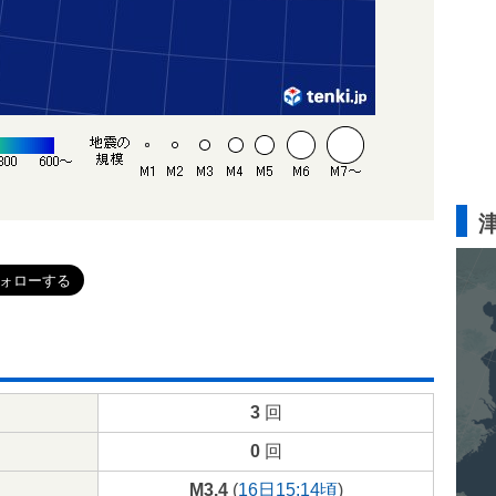
3
回
0
回
M3.4
(
16日15:14頃
)