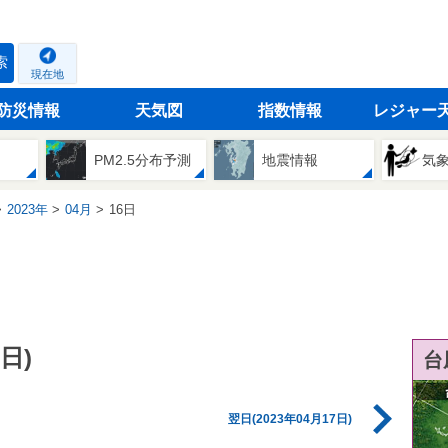
索
現在地
防災情報
天気図
指数情報
レジャー
PM2.5分布予測
地震情報
気
2023年
04月
16日
日)
台
翌日(2023年04月17日)