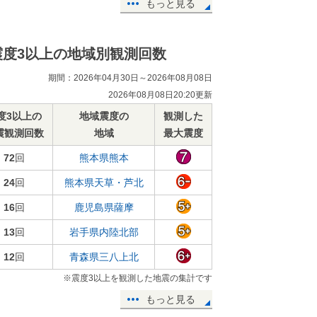
もっと見る
震度3以上の地域別観測回数
期間：2026年04月30日～2026年08月08日
2026年08月08日20:20更新
度3以上の
地域震度の
観測した
震観測回数
地域
最大震度
72
回
熊本県熊本
24
回
熊本県天草・芦北
16
回
鹿児島県薩摩
13
回
岩手県内陸北部
12
回
青森県三八上北
※震度3以上を観測した地震の集計です
もっと見る