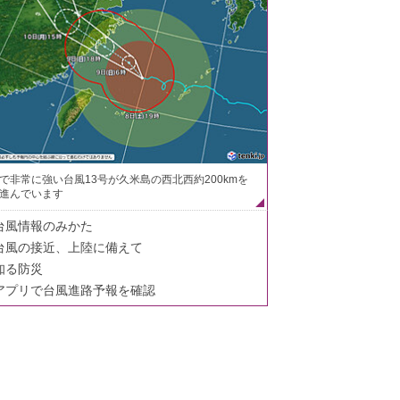
で非常に強い台風13号が久米島の西北西約200kmを
進んでいます
台風情報のみかた
台風の接近、上陸に備えて
知る防災
アプリで台風進路予報を確認