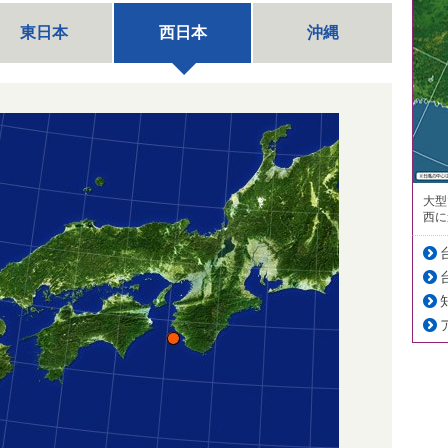
東日本
西日本
沖縄
大型
西に