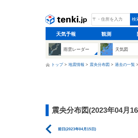
tenki.jp
検
天気予報
観測
雨雲レーダー
天気図
トップ
地震情報
震央分布図
過去の一覧
震央分布図(2023年04月16
前日(2023年04月15日)