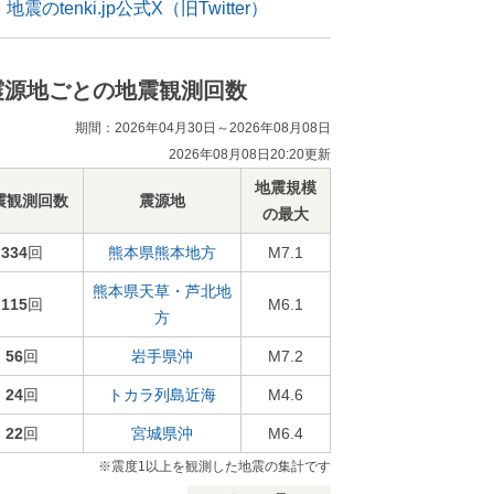
地震のtenki.jp公式X（旧Twitter）
震源地ごとの地震観測回数
期間：2026年04月30日～2026年08月08日
2026年08月08日20:20更新
地震規模
震観測回数
震源地
の最大
334
回
熊本県熊本地方
M7.1
熊本県天草・芦北地
115
回
M6.1
方
56
回
岩手県沖
M7.2
24
回
トカラ列島近海
M4.6
22
回
宮城県沖
M6.4
※震度1以上を観測した地震の集計です