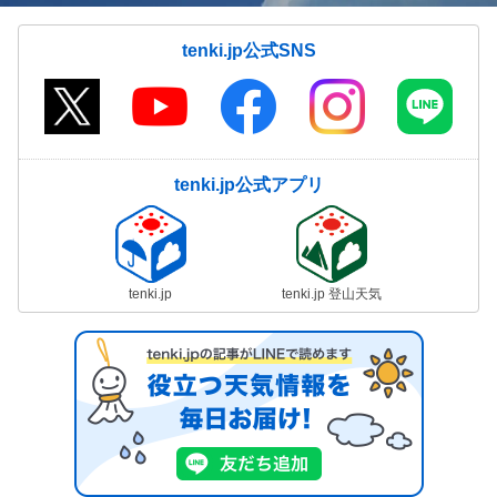
tenki.jp公式SNS
tenki.jp公式アプリ
tenki.jp
tenki.jp 登山天気