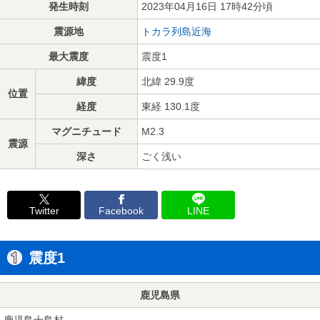
発生時刻
2023年04月16日 17時42分頃
震源地
トカラ列島近海
最大震度
震度1
緯度
北緯 29.9度
位置
経度
東経 130.1度
マグニチュード
M2.3
震源
深さ
ごく浅い
Twitter
Facebook
LINE
震度1
鹿児島県
鹿児島十島村