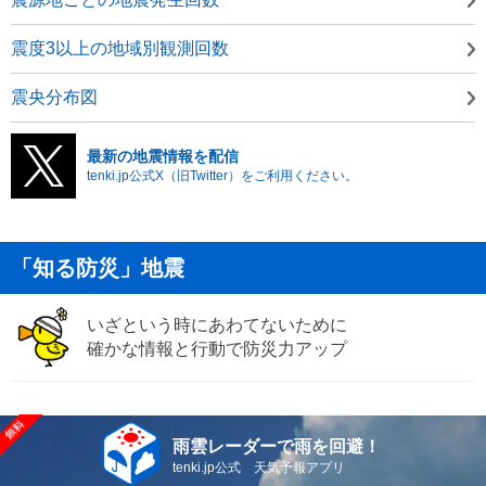
震度3以上の地域別観測回数
震央分布図
最新の地震情報を配信
tenki.jp公式X（旧Twitter）をご利用ください。
「知る防災」地震
いざという時にあわてないために
確かな情報と行動で防災力アップ
雨雲レーダーで雨を回避！
tenki.jp公式 天気予報アプリ