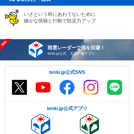
いざという時にあわてないために
確かな情報と行動で防災力アップ
雨雲レーダーで雨を回避！
tenki.jp公式 天気予報アプリ
tenki.jp公式SNS
tenki.jp公式アプリ