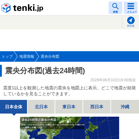
tenki.jp
検索
メニュー
現在地
トップ
地震情報
震央分布図
震央分布図(過去24時間)
2026年08月10日16:00現在
震度1以上を観測した地震の震央を地図上に表示。どこで地震が頻発
しているかを見ることができます。
日本全体
北日本
東日本
西日本
沖縄