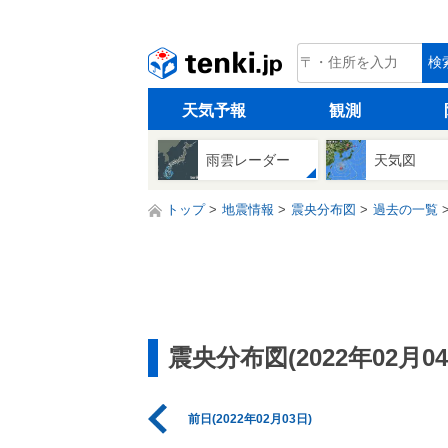
tenki.jp
検
天気予報
観測
雨雲レーダー
天気図
トップ
地震情報
震央分布図
過去の一覧
震央分布図(2022年02月04
前日(2022年02月03日)