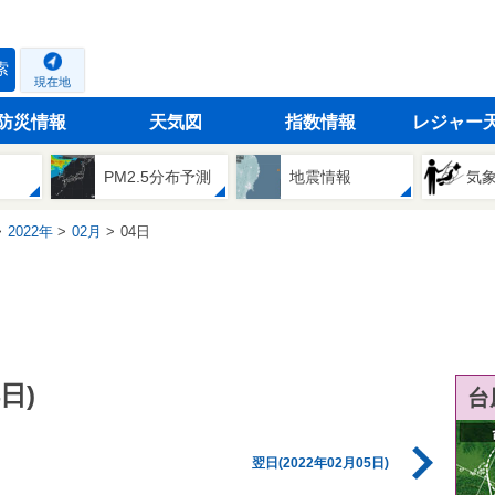
索
現在地
防災情報
天気図
指数情報
レジャー
PM2.5分布予測
地震情報
気
2022年
02月
04日
日)
台
翌日(2022年02月05日)