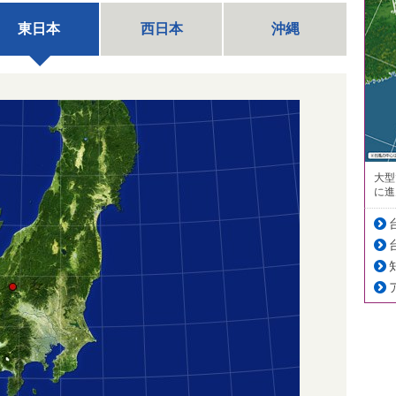
東日本
西日本
沖縄
大型
に進