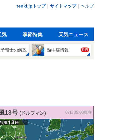
tenki.jpトップ
｜
サイトマップ
｜
ヘルプ
天気
季節特集
天気ニュース
象予報士の解説
熱中症情報
注目
風13号
(ドルフィン)
07日05:00現在