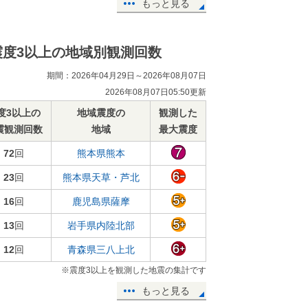
もっと見る
震度3以上の地域別観測回数
期間：2026年04月29日～2026年08月07日
2026年08月07日05:50更新
度3以上の
地域震度の
観測した
震観測回数
地域
最大震度
72
回
熊本県熊本
23
回
熊本県天草・芦北
16
回
鹿児島県薩摩
13
回
岩手県内陸北部
12
回
青森県三八上北
※震度3以上を観測した地震の集計です
もっと見る