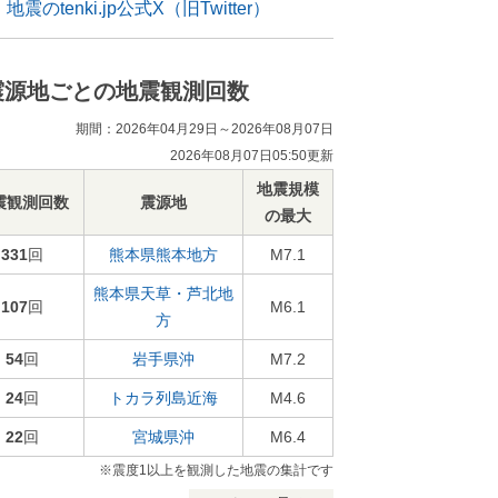
地震のtenki.jp公式X（旧Twitter）
震源地ごとの地震観測回数
期間：2026年04月29日～2026年08月07日
2026年08月07日05:50更新
地震規模
震観測回数
震源地
の最大
331
回
熊本県熊本地方
M7.1
熊本県天草・芦北地
107
回
M6.1
方
54
回
岩手県沖
M7.2
24
回
トカラ列島近海
M4.6
22
回
宮城県沖
M6.4
※震度1以上を観測した地震の集計です