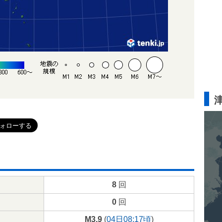
8
回
0
回
M3.9
(
04日08:17頃
)