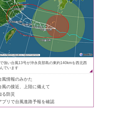
で強い台風13号が沖永良部島の東約140kmを西北西
んでいます
台風情報のみかた
台風の接近、上陸に備えて
知る防災
アプリで台風進路予報を確認