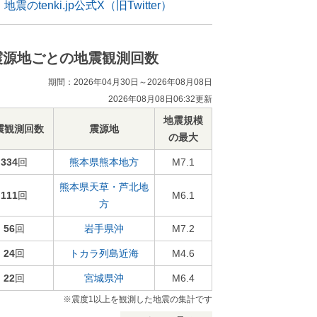
地震のtenki.jp公式X（旧Twitter）
震源地ごとの地震観測回数
期間：2026年04月30日～2026年08月08日
2026年08月08日06:32更新
地震規模
震観測回数
震源地
の最大
334
回
熊本県熊本地方
M7.1
熊本県天草・芦北地
111
回
M6.1
方
56
回
岩手県沖
M7.2
24
回
トカラ列島近海
M4.6
22
回
宮城県沖
M6.4
※震度1以上を観測した地震の集計です