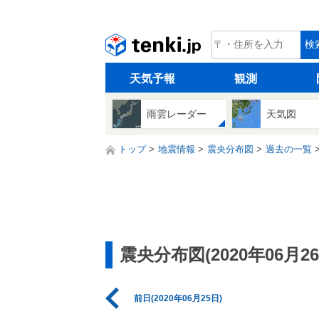
tenki.jp
検
天気予報
観測
雨雲レーダー
天気図
トップ
地震情報
震央分布図
過去の一覧
震央分布図(2020年06月26
前日(2020年06月25日)