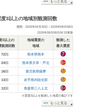
もっと見る
震度3以上の地域別観測回数
期間：2026年04月30日～2026年08月08日
2026年08月08日06:33更新
度3以上の
地域震度の
観測した
震観測回数
地域
最大震度
72
回
熊本県熊本
24
回
熊本県天草・芦北
16
回
鹿児島県薩摩
13
回
岩手県内陸北部
12
回
青森県三八上北
※震度3以上を観測した地震の集計です
もっと見る