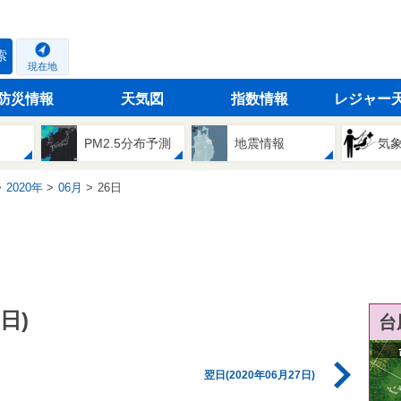
索
現在地
防災情報
天気図
指数情報
レジャー
PM2.5分布予測
地震情報
気
2020年
06月
26日
日)
台
翌日(2020年06月27日)