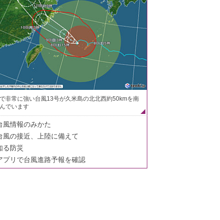
で非常に強い台風13号が久米島の北北西約50kmを南
んでいます
台風情報のみかた
台風の接近、上陸に備えて
知る防災
アプリで台風進路予報を確認