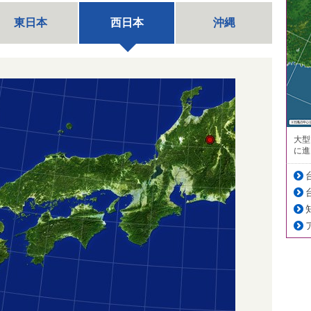
東日本
西日本
沖縄
大型
に進