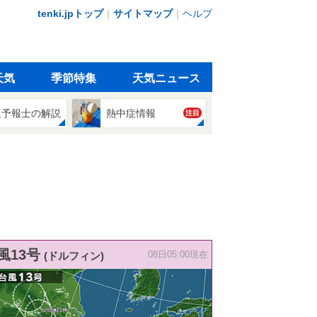
tenki.jpトップ
｜
サイトマップ
｜
ヘルプ
天気
季節特集
天気ニュース
象予報士の解説
熱中症情報
注目
風13号
(ドルフィン)
08日05:00現在