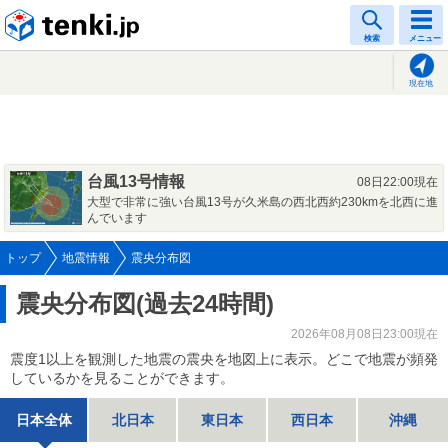
tenki.jp
検索
メニュー
現在地
台風13号情報
08日22:00現在
大型で非常に強い台風13号が久米島の西北西約230kmを北西に進
んでいます
トップ
地震情報
震央分布図
震央分布図(過去24時間)
2026年08月08日23:00現在
震度1以上を観測した地震の震央を地図上に表示。どこで地震が頻発
しているかを見ることができます。
日本全体
北日本
東日本
西日本
沖縄