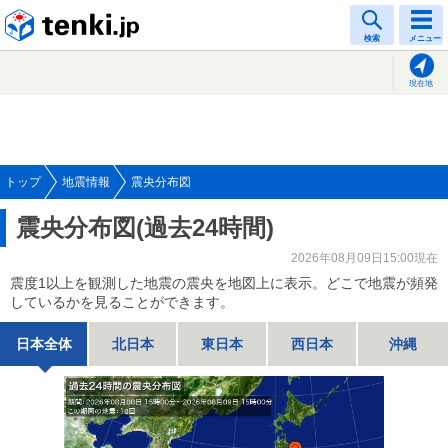
tenki.jp
検索
メニュー
現在地
トップ
地震情報
震央分布図
震央分布図(過去24時間)
2026年08月09日15:00現在
震度1以上を観測した地震の震央を地図上に表示。どこで地震が頻発
しているかを見ることができます。
日本全体
北日本
東日本
西日本
沖縄