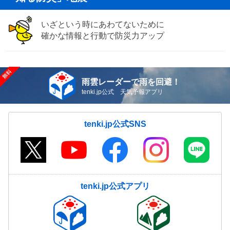
いざという時にあわてないために
確かな情報と行動で防災力アップ
雨雲レーダーで雨を回避！
tenki.jp公式 天気予報アプリ
tenki.jp公式SNS
tenki.jp公式アプリ