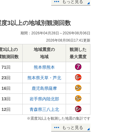
もっと見る
震度3以上の地域別観測回数
期間：2026年04月28日～2026年08月06日
2026年08月06日17:41更新
度3以上の
地域震度の
観測した
震観測回数
地域
最大震度
71
回
熊本県熊本
23
回
熊本県天草・芦北
16
回
鹿児島県薩摩
13
回
岩手県内陸北部
12
回
青森県三八上北
※震度3以上を観測した地震の集計です
もっと見る