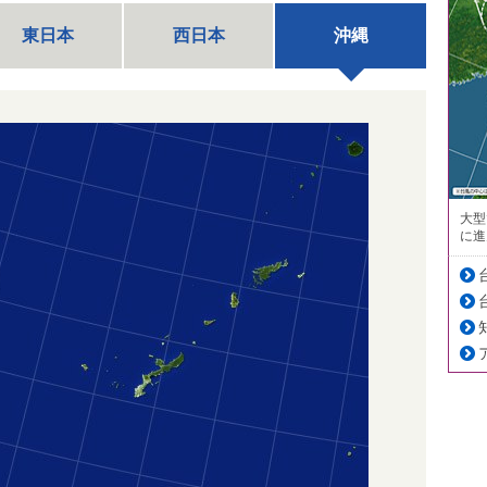
東日本
西日本
沖縄
大型
に進