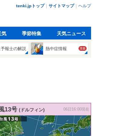
tenki.jpトップ
｜
サイトマップ
｜
ヘルプ
天気
季節特集
天気ニュース
象予報士の解説
熱中症情報
注目
風13号
(ドルフィン)
06日16:00現在