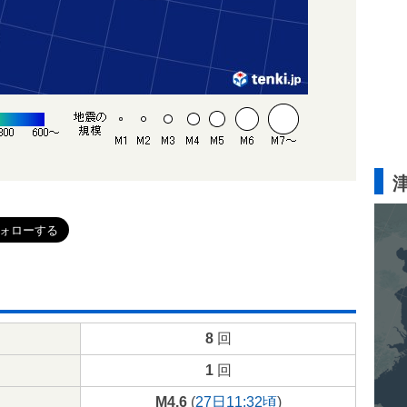
8
回
1
回
M4.6
(
27日11:32頃
)