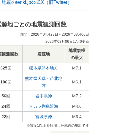
地震のtenki.jp公式X（旧Twitter）
震源地ごとの地震観測回数
期間：2026年04月28日～2026年08月06日
2026年08月06日17:40更新
地震規模
震観測回数
震源地
の最大
325
回
熊本県熊本地方
M7.1
熊本県天草・芦北地
106
回
M6.1
方
56
回
岩手県沖
M7.2
24
回
トカラ列島近海
M4.6
22
回
宮城県沖
M6.4
※震度1以上を観測した地震の集計です