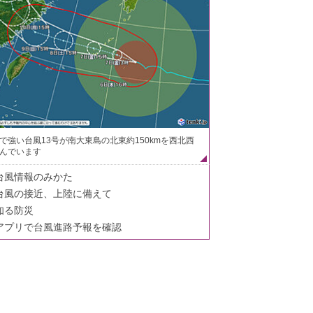
で強い台風13号が南大東島の北東約150kmを西北西
んでいます
台風情報のみかた
台風の接近、上陸に備えて
知る防災
アプリで台風進路予報を確認