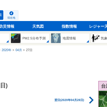
索
現在地
防災情報
天気図
指数情報
レジャー
PM2.5分布予測
地震情報
気
2020年
04月
27日
日)
台
翌日(2020年04月28日)