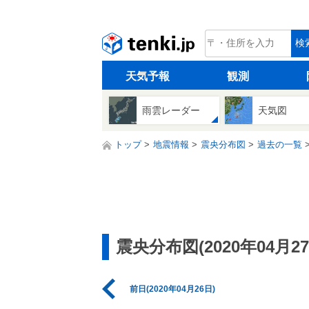
tenki.jp
検
天気予報
観測
雨雲レーダー
天気図
トップ
地震情報
震央分布図
過去の一覧
震央分布図(2020年04月27
前日(2020年04月26日)